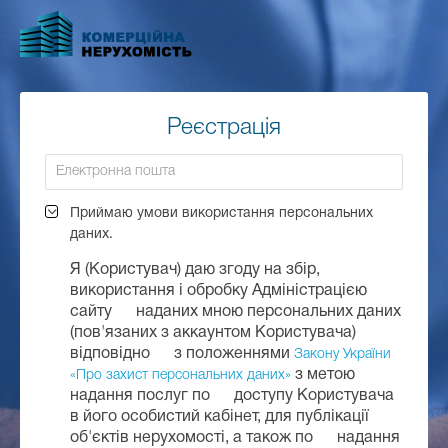
Перейти
до
основного
вмісту
Реєстрація
Приймаю умови використання персональних
даних.
Я (Користувач) даю згоду на збір,
використання і обробку Адміністрацією
сайту наданих мною персональних даних
(пов'язаних з аккаунтом Користувача)
відповідно з положеннями
Закону України
з метою
«Про захист персональних даних»
надання послуг по доступу Користувача
в його особистий кабінет, для публікації
об'єктів нерухомості, а також по надання