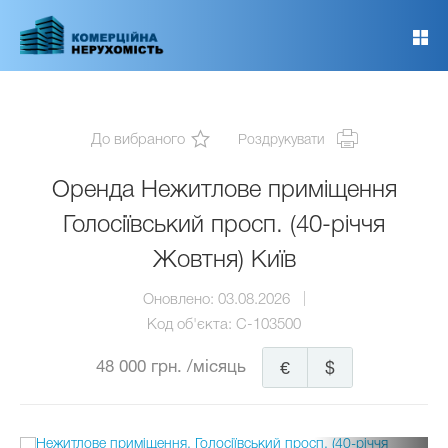
Перейти
до
основного
вмісту
До вибраного
Роздрукувати
Оренда Нежитлове приміщення
Голосіївський просп. (40-річчя
Жовтня) Київ
Оновлено:
03.08.2026
Код об'єкта:
C-103500
48 000 грн.
/місяць
€
$