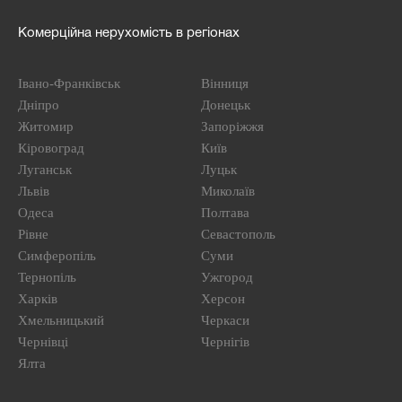
Комерційна нерухомість в регіонах
Івано-Франківськ
Вінниця
Дніпро
Донецьк
Житомир
Запоріжжя
Кіровоград
Київ
Луганськ
Луцьк
Львів
Миколаїв
Одеса
Полтава
Рівне
Севастополь
Симферопіль
Суми
Тернопіль
Ужгород
Харків
Херсон
Хмельницький
Черкаси
Чернівці
Чернігів
Ялта