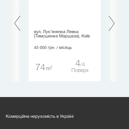
вул. Лук’яненка Левка
вул. В
(Тимошенка Маршала), Київ
(Черво
45 000 грн.
/ місяць
49 500
2
4
4
74
10
ерх
2
m
Поверх
Комерційна нерухомість в Україні