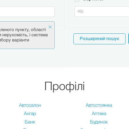
еленого пункту, області
и нерухомість, і система
Розширений пошук
ибору варіанти
Профілі
Автосалон
Автостоянка
Ангар
Аптека
Банк
Будинок