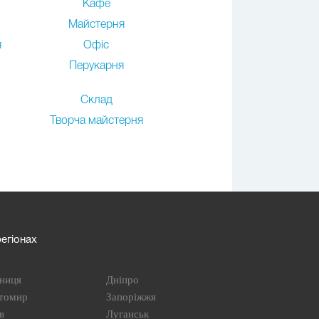
Кафе
Майстерня
я
Офіс
Перукарня
Склад
Творча майстерня
егіонах
ниця
Дніпро
томир
Запоріжжя
в
Луганськ