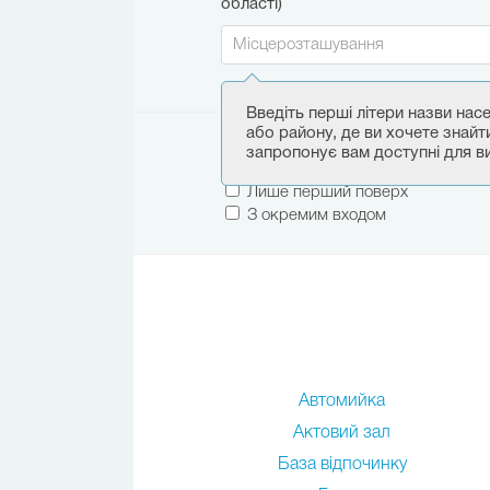
області)
Введіть перші літери назви нас
або району, де ви хочете знайт
Поверх:
запропонує вам доступні для в
Лише перший поверх
З окремим входом
Автомийка
Актовий зал
База відпочинку