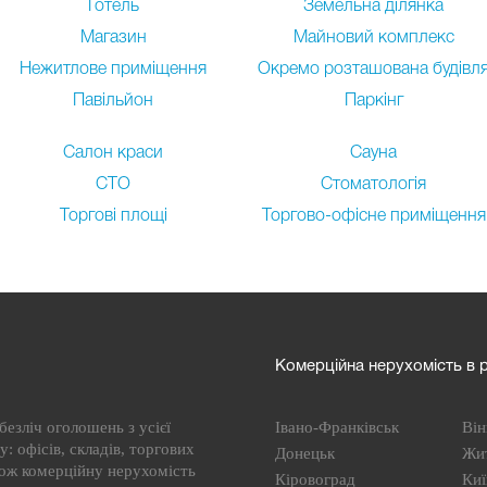
Готель
Земельна ділянка
Магазин
Майновий комплекс
Нежитлове приміщення
Окремо розташована будівл
Павільйон
Паркінг
Салон краси
Сауна
СТО
Стоматологія
Торгові площі
Торгово-офісне приміщення
Комерційна нерухомість в р
езліч оголошень з усієї
Івано-Франківськ
Він
: офісів, складів, торгових
Донецьк
Жи
кож комерційну нерухомість
Кіровоград
Киї