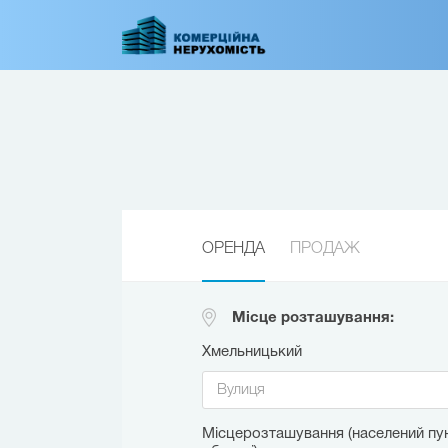
Перейти
до
основного
вмісту
ОРЕНДА
ПРОДАЖ
Місце розташування:
Хмельницький
Місцерозташування (населений пун