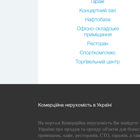
Гараж
Концертний зал
Нафтобаза
Офісно-складське
приміщення
Ресторан
Спорткомплекс
Торгівельний центр
Комерційна нерухомість в Україні
На порталі Комерційна нерухомість Ви знайдете б
України про продаж та оренду об'єктів для бізнесу
приміщень, кафе, ресторанів, СТО, гаражів, а та