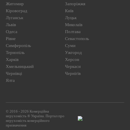
Житомир
Запоріжжя
Кіровоград
Київ
Луганськ
Луцьк
Львів
Миколаїв
Одеса
Полтава
Рівне
Севастополь
Симферопіль
Суми
Тернопіль
Ужгород
Харків
Херсон
Хмельницький
Черкаси
Чернівці
Чернігів
Ялта
© 2016 - 2026 Комерційна
нерухомість ® Україна. Портал про
нерухомість комерційного
призначення