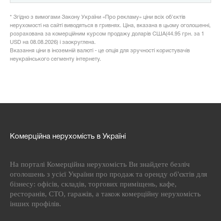
* Згідно з вимогами Закону України «Про рекламу» ціни всіх об'єктів
нерухомості на сайті виводяться в гривнях. Ціна, вказана в цьому оголошенні,
розрахована за комерційним курсом продажу доларів США(44.95 грн. за 1
USD на 08.08.2026) і заокруглена.
Вказання ціни в іноземній валюті - це опція для зручності користувачів
неукраїнського сегменту інтернету.
Комерційна нерухомість в Україні
На порталі Комерційна нерухомість Ви знайдете безліч
оголошень з усієї України про продаж та оренду об'єктів для
бізнесу: офісів, складів, торгових приміщень, кафе,
ресторанів, СТО, гаражів, а також комерційну нерухомість
інших профілів.