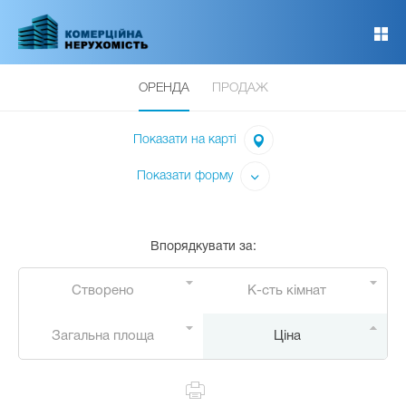
Перейти
до
основного
вмісту
ОРЕНДА
ПРОДАЖ
Показати на карті
Показати форму
Впорядкувати за
:
Створено
К-сть кімнат
Загальна площа
Ціна