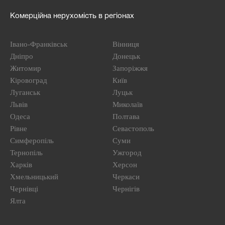
Комерційна нерухомість в регіонах
Івано-Франківськ
Вінниця
Дніпро
Донецьк
Житомир
Запоріжжя
Кіровоград
Київ
Луганськ
Луцьк
Львів
Миколаїв
Одеса
Полтава
Рівне
Севастополь
Симферопіль
Суми
Тернопіль
Ужгород
Харків
Херсон
Хмельницький
Черкаси
Чернівці
Чернігів
Ялта