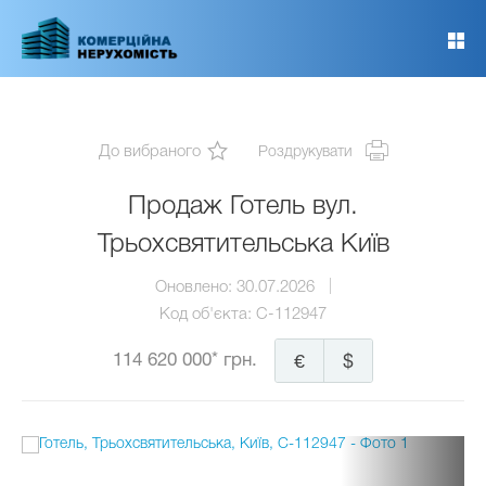
Перейти
до
основного
вмісту
До вибраного
Роздрукувати
Продаж Готель вул.
Трьохсвятительська Київ
Оновлено:
30.07.2026
Код об'єкта:
C-112947
114 620 000* грн.
€
$