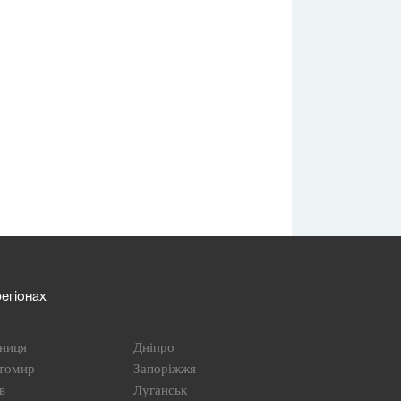
егіонах
ниця
Дніпро
томир
Запоріжжя
в
Луганськ