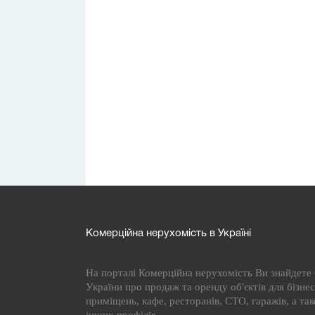
Комерційна нерухомість в Україні
На порталі Комерційна нерухомість Ви знайдете б
України про продаж та оренду об'єктів для бізнесу
приміщень, кафе, ресторанів, СТО, гаражів, а та