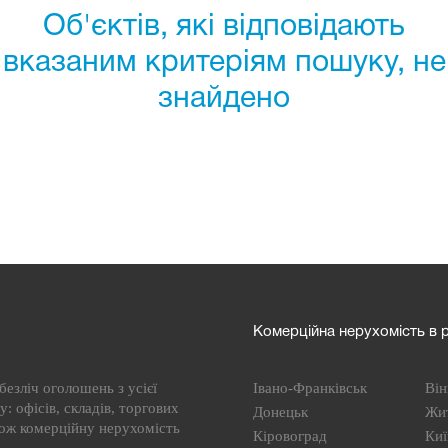
Об'єктів, які відповідають
вказаним критеріям пошуку, не
знайдено
Комерційна нерухомість в р
езліч оголошень з усієї
Івано-Франківськ
Він
: офісів, складів, торгових
Донецьк
Жи
кож комерційну нерухомість
Кіровоград
Киї