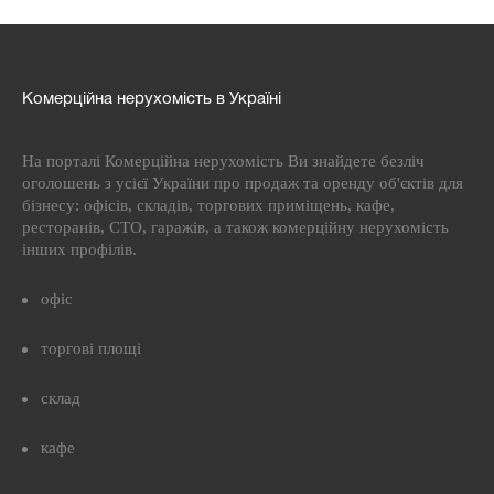
Комерційна нерухомість в Україні
На порталі Комерційна нерухомість Ви знайдете безліч
оголошень з усієї України про продаж та оренду об'єктів для
бізнесу: офісів, складів, торгових приміщень, кафе,
ресторанів, СТО, гаражів, а також комерційну нерухомість
інших профілів.
офіс
торгові площі
склад
кафе