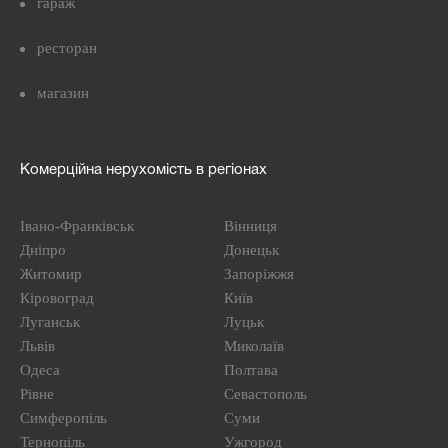
гараж
ресторан
магазин
Комерційна нерухомість в регіонах
Івано-Франківськ
Вінниця
Дніпро
Донецьк
Житомир
Запоріжжя
Кіровоград
Київ
Луганськ
Луцьк
Львів
Миколаїв
Одеса
Полтава
Рівне
Севастополь
Симферопіль
Суми
Тернопіль
Ужгород