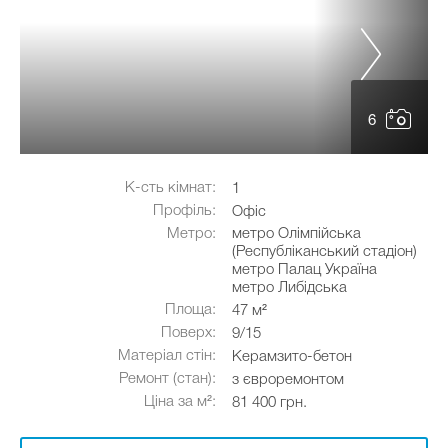
6
К-сть кімнат:
1
Профіль:
Офіс
Метро:
метро Олімпійська
(Республіканський стадіон)
метро Палац Україна
метро Либідська
Площа:
47 м²
Поверх:
9/15
Матеріал стін:
Керамзито-бетон
Ремонт (стан):
з євроремонтом
Ціна за м²:
81 400 грн.