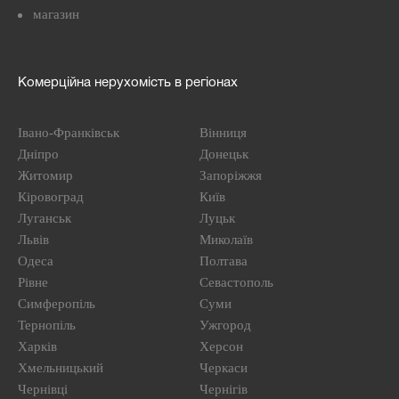
магазин
Комерційна нерухомість в регіонах
Івано-Франківськ
Вінниця
Дніпро
Донецьк
Житомир
Запоріжжя
Кіровоград
Київ
Луганськ
Луцьк
Львів
Миколаїв
Одеса
Полтава
Рівне
Севастополь
Симферопіль
Суми
Тернопіль
Ужгород
Харків
Херсон
Хмельницький
Черкаси
Чернівці
Чернігів