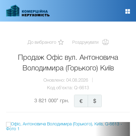
Перейти
до
основного
вмісту
До вибраного
Роздрукувати
Продаж Офіс вул. Антоновича
Володимира (Горького) Київ
Оновлено:
04.08.2026
Код об'єкта:
Q-6613
3 821 000* грн.
€
$