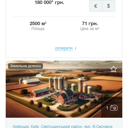
180 000* грн.
€
$
2500 м²
71 грн.
Площа
Ціна за м²
розкрити
Земельна ділянка
1
Київська, Київ, Святошинський район, вул. В.Окружна