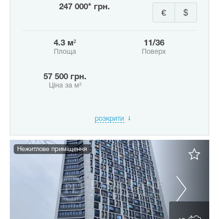
247 000* грн.
€
$
4.3 м²
11/36
Площа
Поверх
57 500 грн.
Ціна за м²
розкрити
Нежитлове приміщення