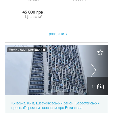
45 000 грн.
Ціна за м²
розкрити
Нежитлове приміщення
14
Київська, Київ, Шевченківський район, Берестейський
просп. (Перемоги просп.), метро Вокзальна