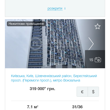
розкрити
Нежитлове приміщення
15
Київська, Київ, Шевченківський район, Берестейський
просп. (Перемоги просп.), метро Вокзальна
319 000* грн.
€
$
7.1 м²
31/36