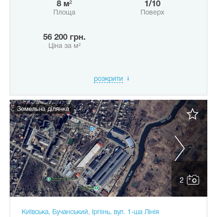
8 м²
1/10
Площа
Поверх
56 200 грн.
Ціна за м²
розкрити
Земельна ділянка
2
Київська, Бучанський, Ірпінь, вул. 1-ша Лінія