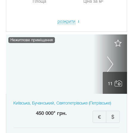
Площа
Ціна за м²
розкрити
Нежитлове приміщення
11
Київська, Бучанський, Святопетрівське (Петрівське)
450 000* грн.
€
$