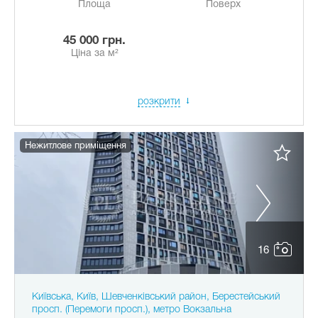
Площа
Поверх
45 000 грн.
Ціна за м²
розкрити
Нежитлове приміщення
16
Київська, Київ, Шевченківський район, Берестейський
просп. (Перемоги просп.), метро Вокзальна