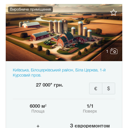
Виробниче приміщення
1
Київська, Білоцерківський район, Біла Церква, 1-й
Курсовий пров.
27 000* грн.
€
$
6000 м²
1/1
Площа
Поверх
+
з євроремонтом