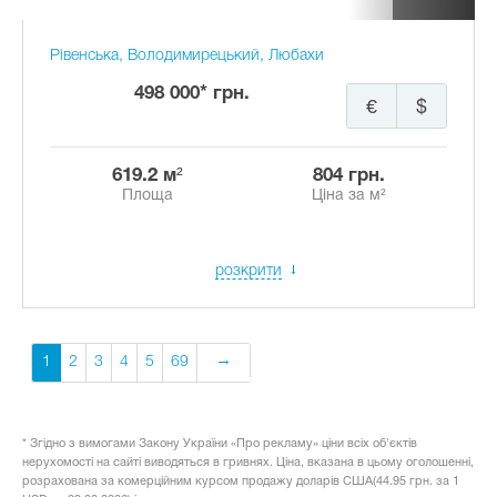
Рівенська, Володимирецький, Любахи
498 000* грн.
€
$
619.2 м²
804 грн.
Площа
Ціна за м²
розкрити
1
2
3
4
5
69
* Згідно з вимогами Закону України «Про рекламу» ціни всіх об'єктів
нерухомості на сайті виводяться в гривнях. Ціна, вказана в цьому оголошенні,
розрахована за комерційним курсом продажу доларів США(44.95 грн. за 1