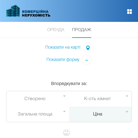
Перейти
до
основного
вмісту
ОРЕНДА
ПРОДАЖ
Показати на карті
Показати форму
Впорядкувати за
:
Створено
К-сть кімнат
Загальна площа
Ціна