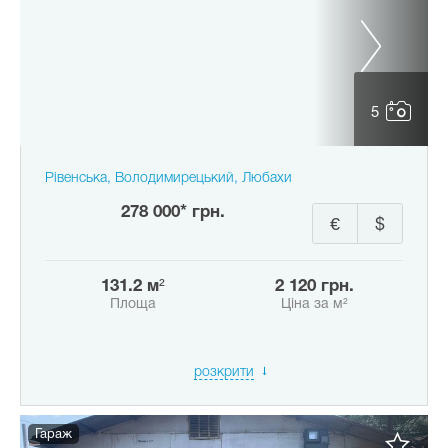
5
Рівенська, Володимирецький, Любахи
278 000* грн.
€
$
131.2 м²
2 120 грн.
Площа
Ціна за м²
розкрити
Гараж