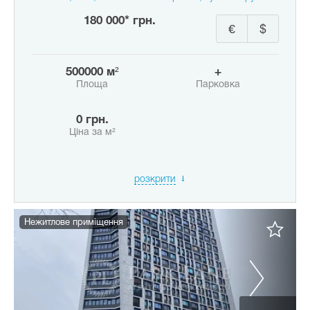
180 000* грн.
€
$
500000 м²
+
Площа
Парковка
0 грн.
Ціна за м²
розкрити
Нежитлове приміщення