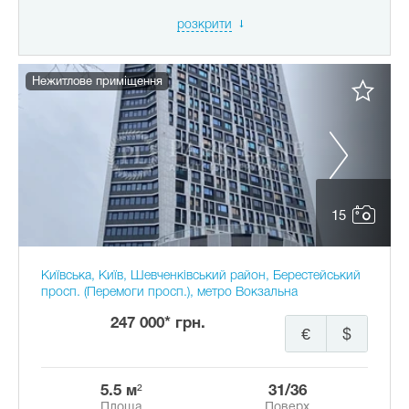
розкрити
Нежитлове приміщення
15
Київська, Київ, Шевченківський район, Берестейський
просп. (Перемоги просп.), метро Вокзальна
247 000* грн.
€
$
5.5 м²
31/36
Площа
Поверх