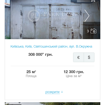
3
Київська, Київ, Святошинський район, вул. В.Окружна
308 000* грн.
€
$
25 м²
12 300 грн.
Площа
Ціна за м²
розкрити