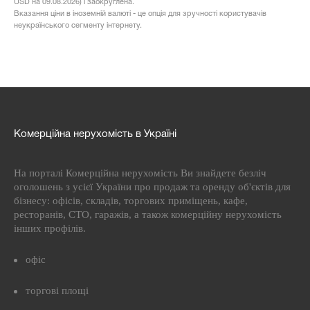
USD на 09.08.2026) і заокруглена.
Вказання ціни в іноземній валюті - це опція для зручності користувачів
неукраїнського сегменту інтернету.
Комерційна нерухомість в Україні
На порталі Комерційна нерухомість Ви знайдете безліч
оголошень з усієї України про продаж та оренду об'єктів для
бізнесу: офісів, складів, торгових приміщень, кафе,
ресторанів, СТО, гаражів, а також комерційну нерухомість
інших профілів.
офіс
торгові площі