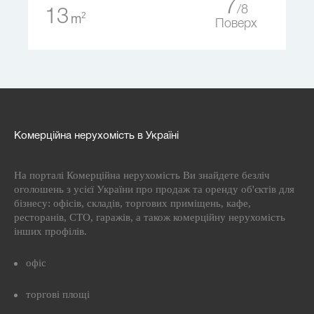
7
8
13
2
m
Поверх
Комерційна нерухомість в Україні
На порталі Комерційна нерухомість Ви знайдете безліч
оголошень з усієї України про продаж та оренду об'єктів для
бізнесу: офісів, складів, торгових приміщень, кафе,
ресторанів, СТО, гаражів, а також комерційну нерухомість
інших профілів.
офіс
торгові площі