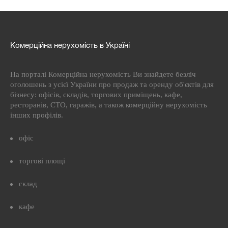
Комерційна нерухомість в Україні
На порталі Комерційна нерухомість Ви знайдете безліч
оголошень з усієї України про продаж та оренду об'єктів для
бізнесу: офісів, складів, торгових приміщень, кафе,
ресторанів, СТО, гаражів, а також комерційну нерухомість
інших профілів.
офіс
торгові площі
склад
кафе