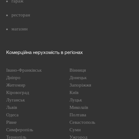
гараж
ресторан
магазин
Комерційна нерухомість в регіонах
Івано-Франківськ
Вінниця
Дніпро
Донецьк
Житомир
Запоріжжя
Кіровоград
Київ
Луганськ
Луцьк
Львів
Миколаїв
Одеса
Полтава
Рівне
Севастополь
Симферопіль
Суми
Тернопіль
Ужгород