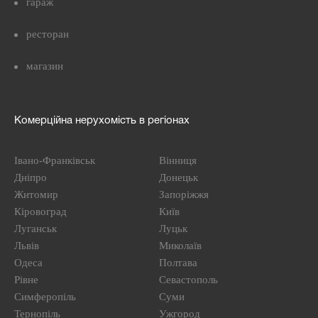
гараж
ресторан
магазин
Комерційна нерухомість в регіонах
Івано-Франківськ
Вінниця
Дніпро
Донецьк
Житомир
Запоріжжя
Кіровоград
Київ
Луганськ
Луцьк
Львів
Миколаїв
Одеса
Полтава
Рівне
Севастополь
Симферопіль
Суми
Тернопіль
Ужгород