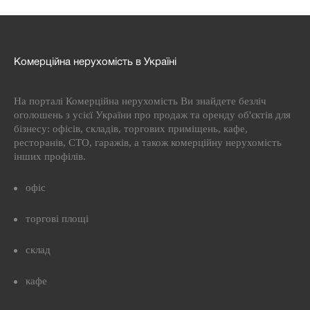
Комерційна нерухомість в Україні
На порталі Комерційна нерухомість Ви знайдете безліч
оголошень з усієї України про продаж та оренду об'єктів для
бізнесу: офісів, складів, торгових приміщень, кафе,
ресторанів, СТО, гаражів, а також комерційну нерухомість
інших профілів.
офіс
торгові площі
склад
кафе