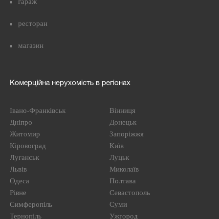
гараж
ресторан
магазин
Комерційна нерухомість в регіонах
Івано-Франківськ
Вінниця
Дніпро
Донецьк
Житомир
Запоріжжя
Кіровоград
Київ
Луганськ
Луцьк
Львів
Миколаїв
Одеса
Полтава
Рівне
Севастополь
Симферопіль
Суми
Тернопіль
Ужгород