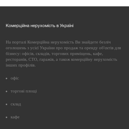
Комерційна нерухомість в Україні
На порталі Комерційна нерухомість Ви знайдете безліч
оголошень з усієї України про продаж та оренду об'єктів для
бізнесу: офісів, складів, торгових приміщень, кафе,
ресторанів, СТО, гаражів, а також комерційну нерухомість
інших профілів.
офіс
торгові площі
склад
кафе