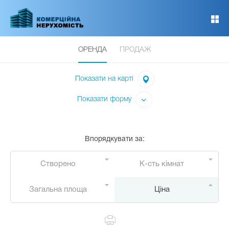
Перейти
до
основного
вмісту
ОРЕНДА
ПРОДАЖ
Показати на карті
Показати форму
Впорядкувати за
:
Створено
К-сть кімнат
Загальна площа
Ціна