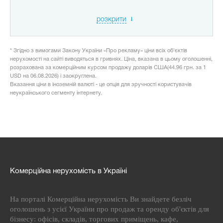
розкрити
* Згідно з вимогами Закону України «Про рекламу» ціни всіх об'єктів
нерухомості на сайті виводяться в гривнях. Ціна, вказана в цьому оголошенні,
розрахована за комерційним курсом продажу доларів США(44.96 грн. за 1
USD на 06.08.2026) і заокруглена.
Вказання ціни в іноземній валюті - це опція для зручності користувачів
неукраїнського сегменту інтернету.
Комерційна нерухомість в Україні
На порталі Комерційна нерухомість Ви знайдете безліч
оголошень з усієї України про продаж та оренду об'єктів для
бізнесу: офісів, складів, торгових приміщень, кафе,