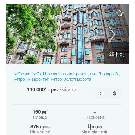
Банк
28
Київська, Київ, Шевченківський район, вул. Гончара О.,
метро Університет, метро Золоті Ворота
140 000* грн.
/місяць
€
$
160 м²
+
Площа
Парковка
875 грн.
Цегла
Ціна за м²
Матеріал стін