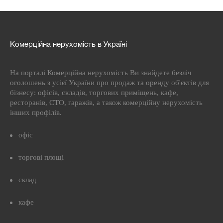
Комерційна нерухомість в Україні
На порталі Комерційна нерухомість Ви знайдете безліч
оголошень з усієї України про продаж та оренду об'єктів для
бізнесу: офісів, складів, торгових приміщень, кафе,
ресторанів, СТО, гаражів, а також комерційну нерухомість
інших профілів.
офіс
торгові площі
склад
кафе