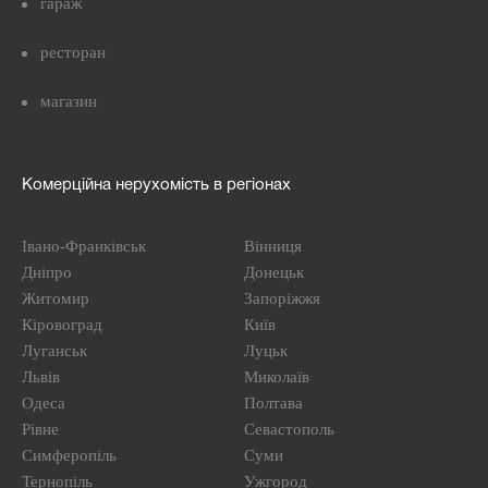
гараж
ресторан
магазин
Комерційна нерухомість в регіонах
Івано-Франківськ
Вінниця
Дніпро
Донецьк
Житомир
Запоріжжя
Кіровоград
Київ
Луганськ
Луцьк
Львів
Миколаїв
Одеса
Полтава
Рівне
Севастополь
Симферопіль
Суми
Тернопіль
Ужгород