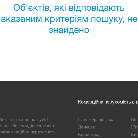
Об'єктів, які відповідають
вказаним критеріям пошуку, не
знайдено
Комерційна нерухомість в р
езліч оголошень з усієї
Івано-Франківськ
Він
: офісів, складів, торгових
Донецьк
Жи
кож комерційну нерухомість
Кіровоград
Киї