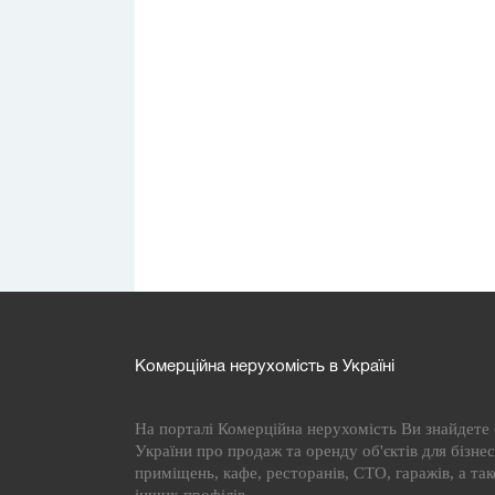
Комерційна нерухомість в Україні
На порталі Комерційна нерухомість Ви знайдете б
України про продаж та оренду об'єктів для бізнесу
приміщень, кафе, ресторанів, СТО, гаражів, а та