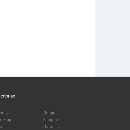
егіонах
ниця
Дніпро
томир
Запоріжжя
в
Луганськ