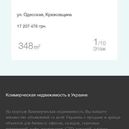
ул. Одесская, Крюковщина
17 207 476 грн.
1
10
348
2
m
Этаж
Коммерческая недвижимость в Украине
На портале Коммерческая недвижимость Вы найдете
множество объявлений со всей Украины о продаже и аренде
объектов для бизнеса: офисов, складов, торговых
помещений, кафе, ресторанов, СТО, гаражей, а также