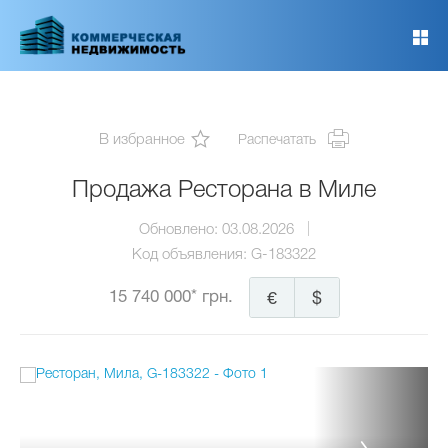
Перейти
к
основному
содержанию
В избранное
Распечатать
Продажа Ресторана в Миле
Обновлено:
03.08.2026
Код объявления:
G-183322
15 740 000* грн.
€
$