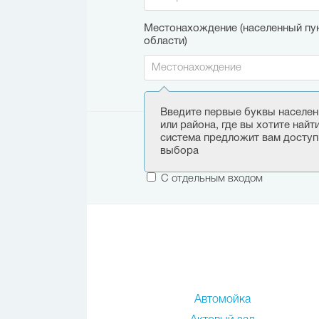
Местонахождение (населенный пун
области)
Введите первые буквы населен
или района, где вы хотите найт
Этаж:
система предложит вам доступ
выбора
Только первый этаж
С отдельным входом
Автомойка