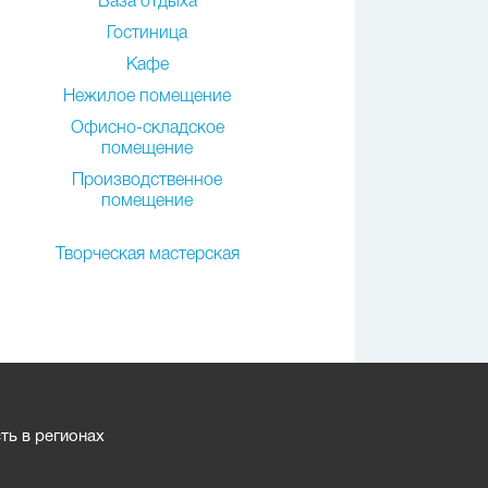
База отдыха
Гостиница
Кафе
Нежилое помещение
Офисно-складское
помещение
Производственное
помещение
Творческая мастерская
ь в регионах