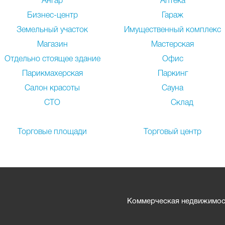
Ангар
Аптека
Бизнес-центр
Гараж
Земельный участок
Имущественный комплекс
Магазин
Мастерская
Отдельно стоящее здание
Офис
Парикмахерская
Паркинг
Салон красоты
Сауна
СТО
Склад
Торговые площади
Торговый центр
Коммерческая недвижимост