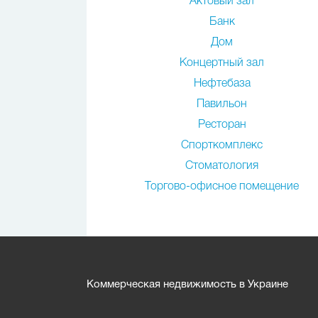
Актовый зал
Банк
Дом
Концертный зал
Нефтебаза
Павильон
Ресторан
Спорткомплекс
Стоматология
Торгово-офисное помещение
Коммерческая недвижимость в Украине