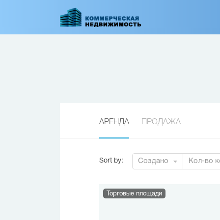
Перейти
к
основному
содержанию
АРЕНДА
ПРОДАЖА
Sort by
:
Создано
Кол-во к
Торговые площади