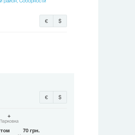
ий район, Соборности
€
$
€
$
+
Парковка
нтом
70 грн.