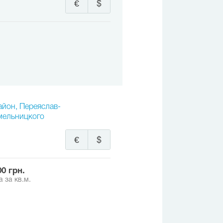
€
$
айон, Переяслав-
Хмельницкого
€
$
400 грн.
 за кв.м.