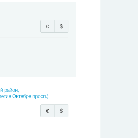
€
$
ий район,
летия Октября просп.)
€
$