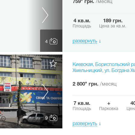
759* грн.
/месяц
4 кв.м.
189 грн.
Площадь
Цена за кв.м.
развернуть
4
Киевская, Бориспольский р
Хмельницкий, ул. Богдана 
2 800* грн.
/месяц
7 кв.м.
+
Площадь
Парковка
Цена
9
развернуть