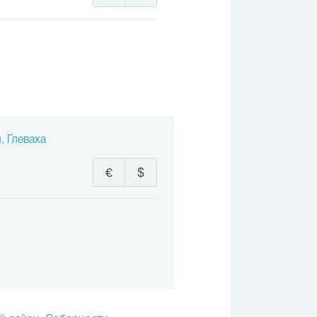
, Глеваха
€
$