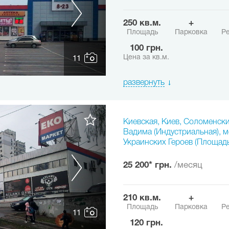
250 кв.м.
+
Площадь
Парковка
Ре
100 грн.
Цена за кв.м.
11
развернуть
Киевская, Киев, Соломенски
Вадима (Индустриальная), 
Украинских Героев (Площадь
25 200* грн.
/месяц
210 кв.м.
+
Площадь
Парковка
Ре
11
120 грн.