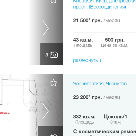
Киевская, Киев, Днепровск
просп. (Воссоединения)
21 500* грн.
/месяц
43 кв.м.
500 грн.
Площадь
Цена за кв.м.
8
развернуть
Черниговская, Чернигов
23 200* грн.
/месяц
332 кв.м.
цоколь/1
Площадь
Этаж
с косметическим ремо