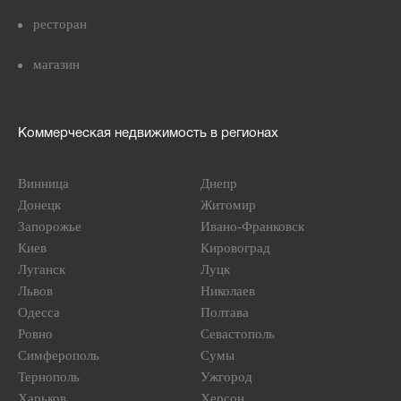
ресторан
магазин
Коммерческая недвижимость в регионах
Винница
Днепр
Донецк
Житомир
Запорожье
Ивано-Франковск
Киев
Кировоград
Луганск
Луцк
Львов
Николаев
Одесса
Полтава
Ровно
Севастополь
Симферополь
Сумы
Тернополь
Ужгород
Харьков
Херсон