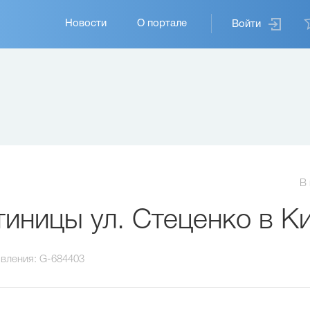
Основная
Новости
О портале
Войти
навигация
В
иницы ул. Стеценко в К
вления:
G-684403