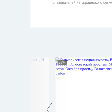
пользователей не украинского сегм
ое помещение
Дом