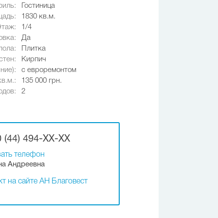
иль:
Гостиница
адь:
1830 кв.м.
Этаж:
1/4
овка:
Да
пола:
Плитка
стен:
Кирпич
ние):
с евроремонтом
в.м.:
135 000 грн.
одов:
2
 (44) 494-XX-XX
ать телефон
на Андреевна
т на сайте АН Благовест