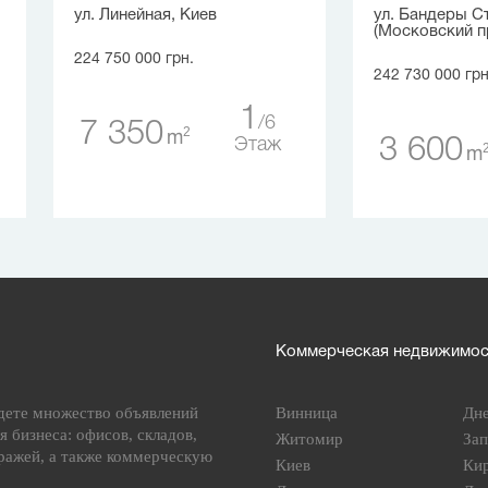
ул. Линейная, Киев
ул. Бандеры С
(Московский пр
224 750 000 грн.
242 730 000 грн
1
6
7 350
2
m
3 600
Этаж
m
Коммерческая недвижимост
дете множество объявлений
Винница
Дн
я бизнеса: офисов, складов,
Житомир
За
ражей, а также коммерческую
Киев
Ки