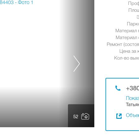
Проф
Площ
Парк
Материал 
Материал 
Ремонт (состоя
Цена за к
Кол-во вых
+380
Показ
Татья
Объек
52