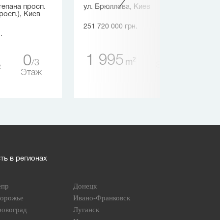
тепана просп.
ул. Брюллова, Киев
осп.), Киев
251 720 000 грн.
.
1
3
1 995
0
2
m
3
Этаж
2
Этаж
ь в регионах
епр
Донецк
порожье
Ивано-Франковск
ровоград
Луганск