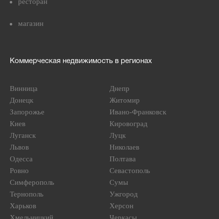
ресторан
магазин
Коммерческая недвижимость в регионах
Винница
Днепр
Донецк
Житомир
Запорожье
Ивано-Франковск
Киев
Кировоград
Луганск
Луцк
Львов
Николаев
Одесса
Полтава
Ровно
Севастополь
Симферополь
Сумы
Тернополь
Ужгород
Харьков
Херсон
Хмельницкий
Черкасы