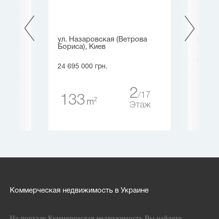
ул. Назаровская (Ветрова
ул. , 
Бориса), Киев
20 227
24 695 000 грн.
45
2
2
6
17
133
2
m
таж
Этаж
Коммерческая недвижимость в Украине
На портале Коммерческая недвижимость Вы найдете