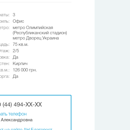
наты:
3
иль:
Офис
етро:
метро Олимпийская
(Республиканский стадион)
метро Дворец Украина
адь:
75 кв.м.
Этаж:
2/5
овка:
Да
стен:
Кирпич
в.м.:
126 000 грн.
орга:
Да
 (44) 494-XX-XX
ать телефон
 Александровна