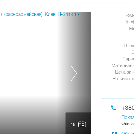
Ком
Проф
М
Площ
Парк
Материал 
Цена за к
Наличие т
+380
Показ
Ольга
18