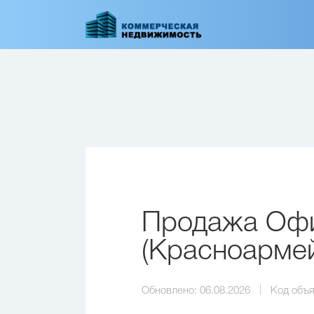
Перейти
к
основному
содержанию
Продажа Офи
(Красноармей
Обновлено:
06.08.2026
Код объя