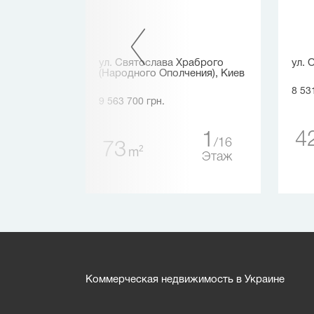
Союза
ул. Святослава Храброго
ул. 
сп.), Киев
(Народного Ополчения), Киев
8 53
9 563 700 грн.
4
1
1
25
16
73
2
m
Этаж
Этаж
Коммерческая недвижимость в Украине