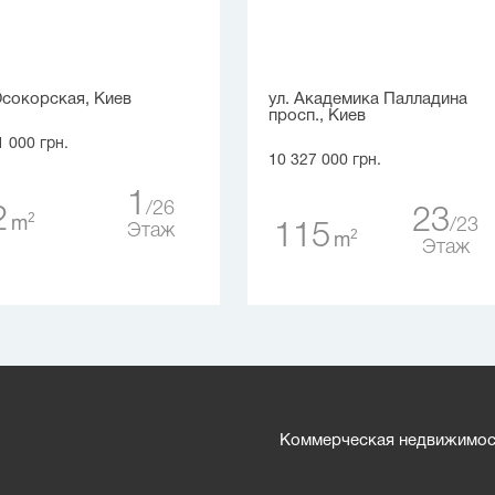
Осокорская, Киев
ул. Академика Палладина
просп., Киев
1 000 грн.
10 327 000 грн.
1
26
2
23
2
m
23
115
Этаж
2
m
Этаж
Коммерческая недвижимост