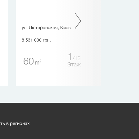
ул. Лютеранская, Киев
ул. Никольско
Киев
8 531 000 грн.
8 755 500 грн.
1
13
60
2
m
135
Этаж
2
m
ь в регионах