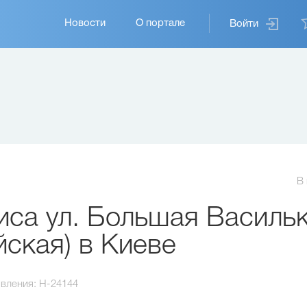
Основная
Новости
О портале
Войти
навигация
В
са ул. Большая Василь
ская) в Киеве
вления:
H-24144