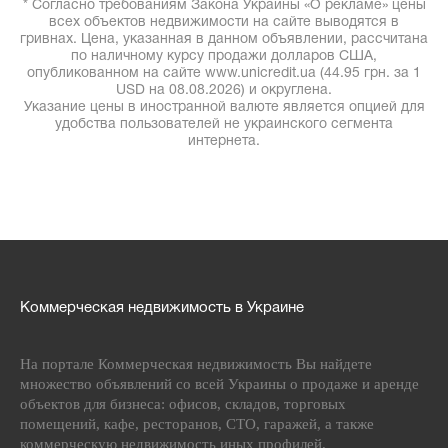
* Согласно требованиям Закона Украины «О рекламе» цены
всех объектов недвижимости на сайте выводятся в
гривнах. Цена, указанная в данном объявлении, рассчитана
по наличному курсу продажи долларов США,
опубликованном на сайте www.unicredit.ua (44.95 грн. за 1
USD на 08.08.2026) и округлена.
Указание цены в иностранной валюте является опцией для
удобства пользователей не украинского сегмента
интернета.
Коммерческая недвижимость в Украине
На портале Коммерческая недвижимость Вы найдете
множество объявлений со всей Украины о продаже и аренде
объектов для бизнеса: офисов, складов, торговых
помещений, кафе, ресторанов, СТО, гаражей, а также
коммерческую недвижимость иных профилей.