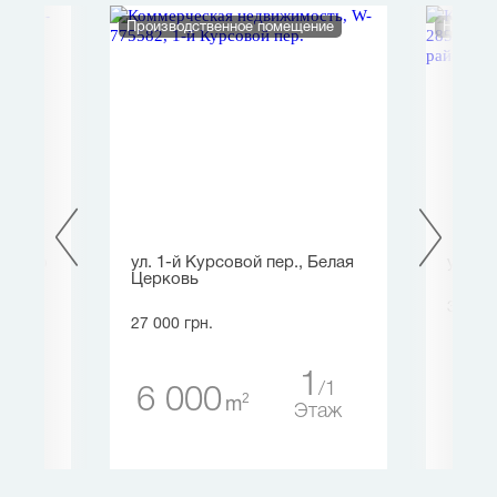
Производственное помещение
Нежило
Гречко
ул. 1-й Курсовой пер., Белая
ул. З
Церковь
30 000
27 000 грн.
78
1
24
1
6 000
2
m
таж
Этаж