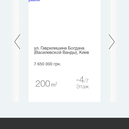
ул. Гаврилишина Богдана
ул. К
(Василевской Ванды), Киев
(Щорс
7 650 000 грн.
7 425 
1
4
-4
7
200
78
таж
2
m
Этаж