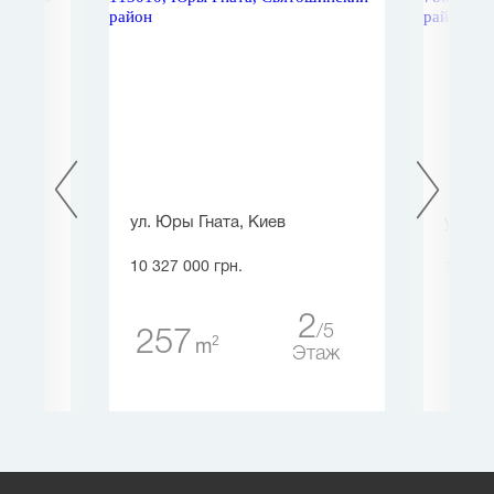
ул. Юры Гната, Киев
ул. Ав
ев
10 327 000 грн.
10 776
2
5
257
40
2
m
26
Этаж
таж