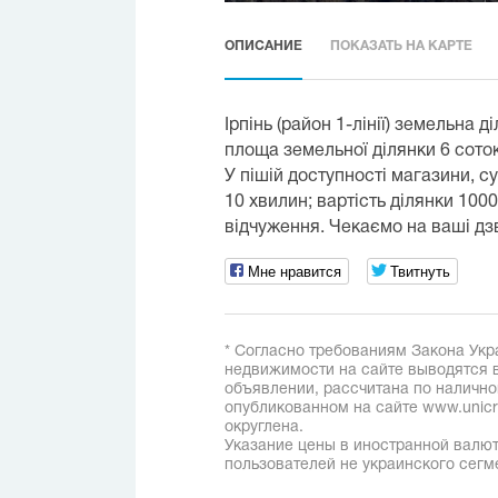
ОПИСАНИЕ
ПОКАЗАТЬ НА КАРТЕ
Ірпінь (район 1-лінії) земельна д
площа земельної ділянки 6 сото
У пішій доступності магазини, с
10 хвилин; вартість ділянки 1000
відчуження. Чекаємо на ваші дзв
Мне нравится
Твитнуть
* Согласно требованиям Закона Укр
недвижимости на сайте выводятся в
объявлении, рассчитана по наличн
опубликованном на сайте www.unicred
округлена.
Указание цены в иностранной валют
пользователей не украинского сегм