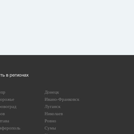
ь в регионах
епр
Донецк
порожье
Ивано-Франковск
ровоград
Луганск
вов
Николаев
лтава
Ровно
мферополь
Сумы