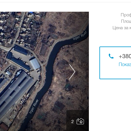
Проф
Площ
Цена за к
+380
Показ
2