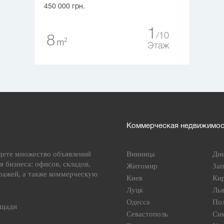
450 000 грн.
1
10
8
2
m
Этаж
Коммерческая недвижимост
дете множество объявлений
Винница
Дн
я бизнеса: офисов, складов,
Житомир
За
ражей, а также коммерческую
Киев
Ки
Луцк
Ль
Одесса
По
ощади
Севастополь
Си