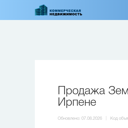
Перейти
к
основному
содержанию
Продажа Земе
Ирпене
Обновлено:
07.08.2026
Код объя