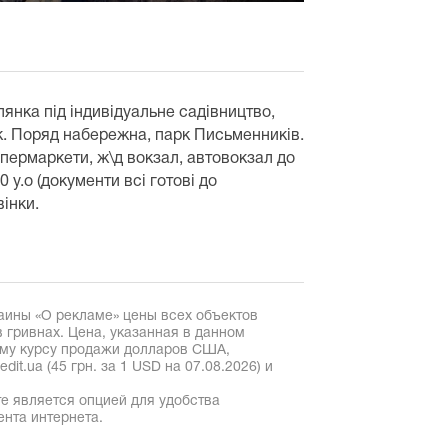
ілянка під індивідуальне садівництво,
к. Поряд набережна, парк Письменників.
упермаркети, ж\д вокзал, автовокзал до
0 у.о (документи всі готові до
інки.
аины «О рекламе» цены всех объектов
 гривнах. Цена, указанная в данном
ому курсу продажи долларов США,
it.ua (45 грн. за 1 USD на 07.08.2026) и
е является опцией для удобства
ента интернета.