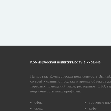
Коммерческая недвижимость в Украине
На портале Коммерческая недвижимость Вы най
со всей Украины о продаже и аренде объектов дл
торговых помещений, кафе, ресторанов, СТО, га
недвижимость иных профилей.
офис
торговые пл
склад
кафе