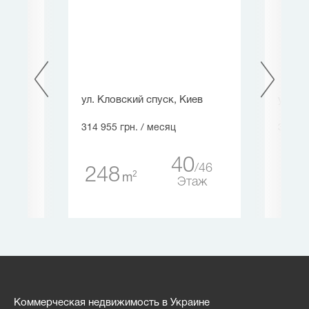
ул. Кловский спуск, Киев
ул. Ах
314 955 грн.
/ месяц
308 52
1
40
9
46
248
51
2
m
таж
Этаж
Коммерческая недвижимость в Украине