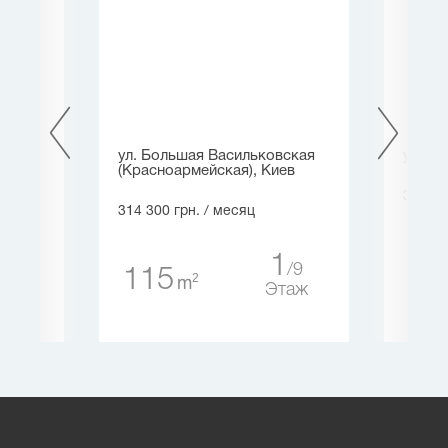
ул. Большая Васильковская
ул. Кл
(Красноармейская), Киев
314 30
314 300 грн.
/ месяц
4
6
30
1
9
115
таж
2
m
Этаж