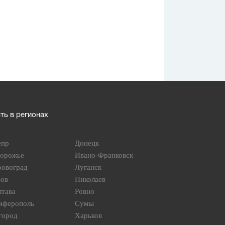
ь в регионах
епр
Донецк
порожье
Ивано-Франковск
ровоград
Луганск
вов
Николаев
лтава
Ровно
мферополь
Сумы
город
Харьков