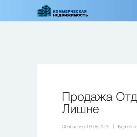
Перейти
к
основному
содержанию
Продажа Отде
Лишне
Обновлено:
03.08.2026
Код объя