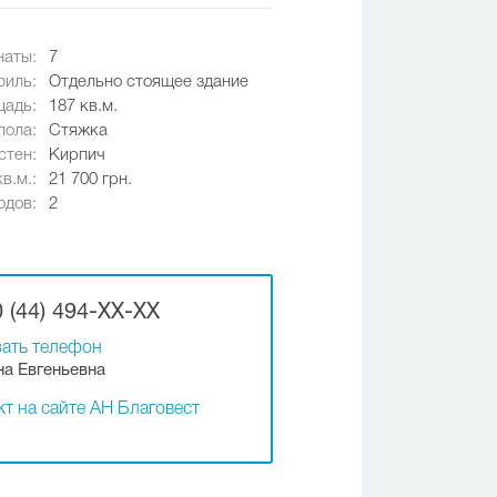
наты:
7
иль:
Отдельно стоящее здание
адь:
187 кв.м.
пола:
Стяжка
стен:
Кирпич
в.м.:
21 700 грн.
одов:
2
 (44) 494-XX-XX
ать телефон
а Евгеньевна
т на сайте АН Благовест