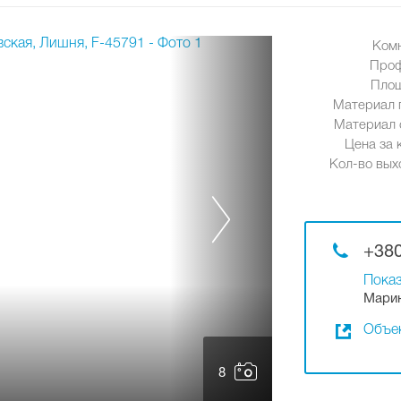
Ком
Проф
Площ
Материал 
Материал 
Цена за к
Кол-во вых
+380
Показ
Марин
Объек
8