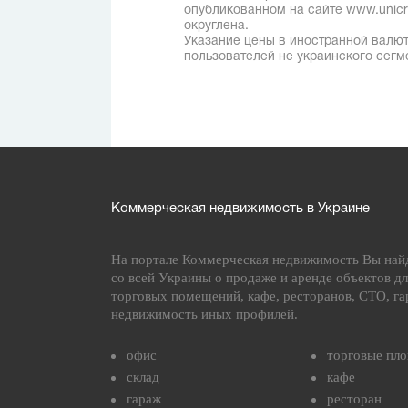
опубликованном на сайте www.unicred
округлена.
Указание цены в иностранной валют
пользователей не украинского сегм
Коммерческая недвижимость в Украине
На портале Коммерческая недвижимость Вы най
со всей Украины о продаже и аренде объектов дл
торговых помещений, кафе, ресторанов, СТО, га
недвижимость иных профилей.
офис
торговые пл
склад
кафе
гараж
ресторан