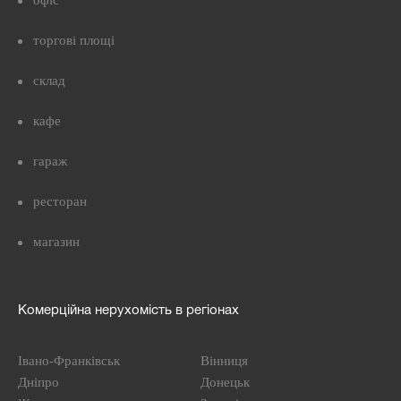
офіс
торгові площі
склад
кафе
гараж
ресторан
магазин
Комерційна нерухомість в регіонах
Івано-Франківськ
Вінниця
Дніпро
Донецьк