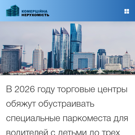
Перейти
до
основного
вмісту
В 2026 году торговые центры
обяжут обустраивать
специальные паркоместа для
водителей с детьми до трех