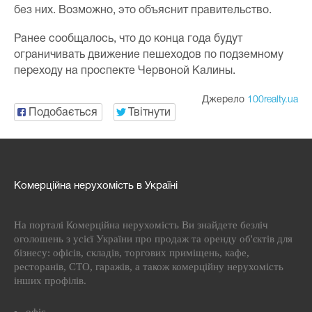
без них. Возможно, это объяснит правительство.
Ранее сообщалось, что до конца года будут
ограничивать движение пешеходов по подземному
переходу на проспекте Червоной Калины.
Джерело
100realty.ua
Подобається
Твітнути
Комерційна нерухомість в Україні
На порталі Комерційна нерухомість Ви знайдете безліч
оголошень з усієї України про продаж та оренду об'єктів для
бізнесу: офісів, складів, торгових приміщень, кафе,
ресторанів, СТО, гаражів, а також комерційну нерухомість
інших профілів.