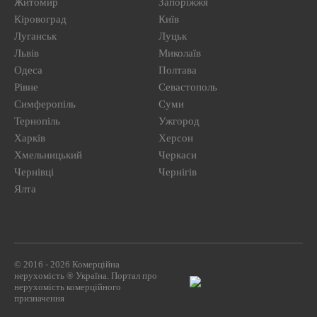
Житомир
Запоріжжя
Кіровоград
Київ
Луганськ
Луцьк
Львів
Миколаїв
Одеса
Полтава
Рівне
Севастополь
Симферопіль
Суми
Тернопіль
Ужгород
Харків
Херсон
Хмельницький
Черкаси
Чернівці
Чернігів
Ялта
© 2016 - 2026 Комерційна
нерухомість ® Україна. Портал про
нерухомість комерційного
призначення