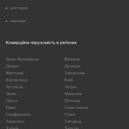
ресторан
магазин
Комерційна нерухомість в регіонах
Івано-Франківськ
Вінниця
Дніпро
Донецьк
Житомир
Запоріжжя
Кіровоград
Київ
Луганськ
Луцьк
Львів
Миколаїв
Одеса
Полтава
Рівне
Севастополь
Симферопіль
Суми
Тернопіль
Ужгород
Харків
Херсон