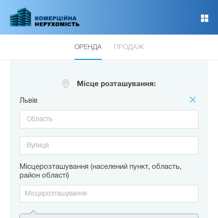
Перейти
до
основного
вмісту
ОРЕНДА
ПРОДАЖ
Місце розташування:
Львів
Місцерозташування (населений пункт, область,
район області)