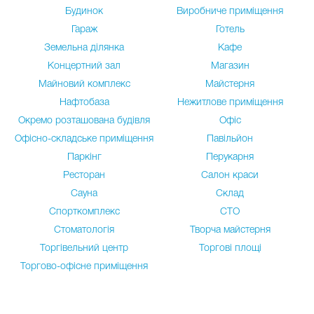
Будинок
Виробниче приміщення
Гараж
Готель
Земельна ділянка
Кафе
Концертний зал
Магазин
Майновий комплекс
Майстерня
Нафтобаза
Нежитлове приміщення
Окремо розташована будівля
Офіс
Офісно-складське приміщення
Павільйон
Паркінг
Перукарня
Ресторан
Салон краси
Сауна
Склад
Спорткомплекс
СТО
Стоматологія
Творча майстерня
Торгівельний центр
Торгові площі
Торгово-офісне приміщення