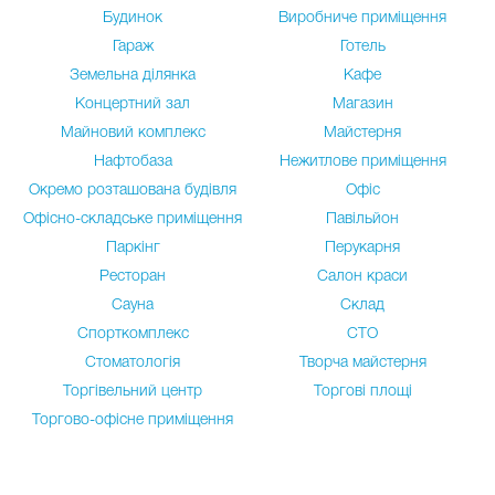
Будинок
Виробниче приміщення
Гараж
Готель
Земельна ділянка
Кафе
Концертний зал
Магазин
Майновий комплекс
Майстерня
Нафтобаза
Нежитлове приміщення
Окремо розташована будівля
Офіс
Офісно-складське приміщення
Павільйон
Паркінг
Перукарня
Ресторан
Салон краси
Сауна
Склад
Спорткомплекс
СТО
Стоматологія
Творча майстерня
Торгівельний центр
Торгові площі
Торгово-офісне приміщення