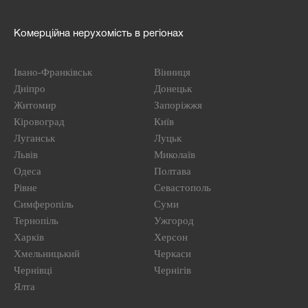
Комерційна нерухомість в регіонах
Івано-Франківськ
Вінниця
Дніпро
Донецьк
Житомир
Запоріжжя
Кіровоград
Київ
Луганськ
Луцьк
Львів
Миколаїв
Одеса
Полтава
Рівне
Севастополь
Симферопіль
Суми
Тернопіль
Ужгород
Харків
Херсон
Хмельницький
Черкаси
Чернівці
Чернігів
Ялта