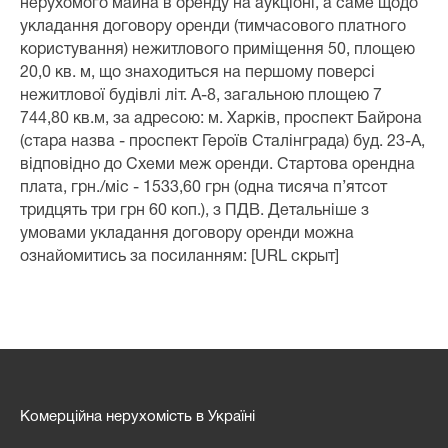
нерухомого майна в оренду на аукціоні, а саме щодо
укладання договору оренди (тимчасового платного
користування) нежитлового приміщення 50, площею
20,0 кв. м, що знаходиться на першому поверсі
нежитлової будівлі літ. А-8, загальною площею 7
744,80 кв.м, за адресою: м. Харків, проспект Байрона
(стара назва - проспект Героїв Сталінграда) буд. 23-А,
відповідно до Схеми меж оренди. Стартова орендна
плата, грн./міс - 1533,60 грн (одна тисяча п’ятсот
тридцять три грн 60 коп.), з ПДВ. Детальніше з
умовами укладання договору оренди можна
ознайомитись за посиланням: [URL скрыт]
Комерційна нерухомість в Україні