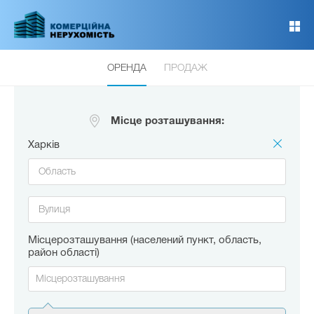
Перейти
до
основного
вмісту
ОРЕНДА
ПРОДАЖ
Місце розташування:
Харків
Місцерозташування (населений пункт, область,
район області)