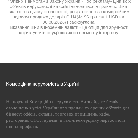
* Згідно з вимогами Закону України «Про рекламу» ціни всіх
об'єктів нерухомості на сайті виводяться в гривнях. Ціна,
вказана в цьому оголошенні, розрахована за комерційним
курсом продажу доларів США(44.96 грн. за 1 USD на
06.08.2026) і заокруглена.
Вказання ціни в іноземній валюті - це опція для зручності
користувачів неукраїнського сегменту інтернету.
Комерційна нерухомість в Україні
На порталі Комерційна нерухомість Ви знайдете безліч
оголошень з усієї України про продаж та оренду об'єктів для
бізнесу: офісів, складів, торгових приміщень, кафе,
ресторанів, СТО, гаражів, а також комерційну нерухомість
інших профілів.