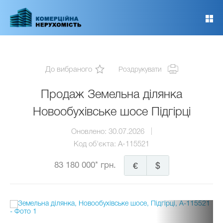
Перейти
до
основного
вмісту
До вибраного
Роздрукувати
Продаж Земельна ділянка
Новообухівське шосе Підгірці
Оновлено:
30.07.2026
Код об'єкта:
A-115521
83 180 000* грн.
€
$