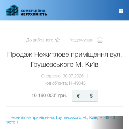
Перейти
до
основного
вмісту
До вибраного
Роздрукувати
Продаж Нежитлове приміщення вул.
Грушевського М. Київ
Оновлено:
30.07.2026
Код об'єкта:
H-49043
16 180 000* грн.
€
$