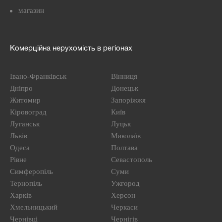
магазин
Комерційна нерухомість в регіонах
Івано-Франківськ
Вінниця
Дніпро
Донецьк
Житомир
Запоріжжя
Кіровоград
Київ
Луганськ
Луцьк
Львів
Миколаїв
Одеса
Полтава
Рівне
Севастополь
Симферопіль
Суми
Тернопіль
Ужгород
Харків
Херсон
Хмельницький
Черкаси
Чернівці
Чернігів