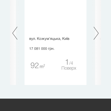
чна,
вул. Кожум'яцька, Київ
вул. Г
17 081 000 грн.
15 732
1
4
92
65
2
m
5
Поверх
ерх