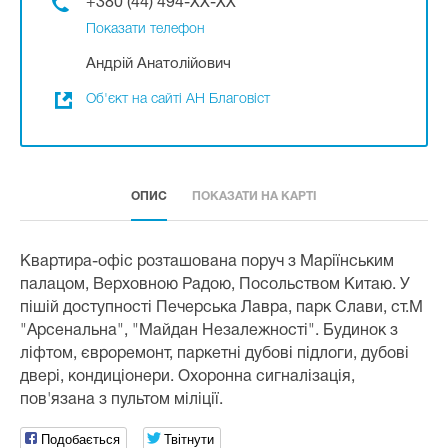
+380 (44) 494-XX-XX
Показати телефон
Андрій Анатолійович
Об'єкт на сайті АН Благовіст
ОПИС
ПОКАЗАТИ НА КАРТІ
Квартира-офіс розташована поруч з Маріїнським
палацом, Верховною Радою, Посольством Китаю. У
пішій доступності Печерська Лавра, парк Слави, ст.М
"Арсенальна", "Майдан Незалежності". Будинок з
ліфтом, євроремонт, паркетні дубові підлоги, дубові
двері, кондиціонери. Охоронна сигналізація,
пов'язана з пультом міліції.
Подобається
Твітнути