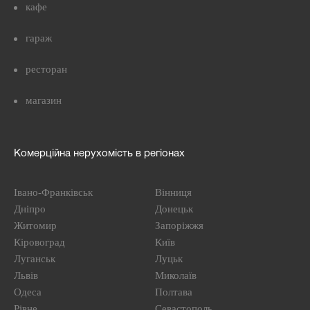
кафе
гараж
ресторан
магазин
Комерційна нерухомість в регіонах
Івано-Франківськ
Вінниця
Дніпро
Донецьк
Житомир
Запоріжжя
Кіровоград
Київ
Луганськ
Луцьк
Львів
Миколаїв
Одеса
Полтава
Рівне
Севастополь