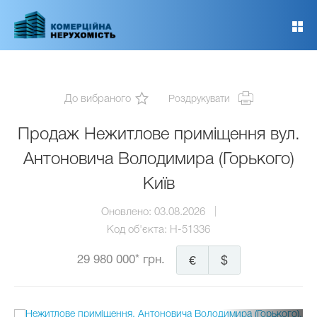
Перейти
до
основного
вмісту
До вибраного
Роздрукувати
Продаж Нежитлове приміщення вул.
Антоновича Володимира (Горького)
Київ
Оновлено:
03.08.2026
Код об'єкта:
H-51336
29 980 000* грн.
€
$