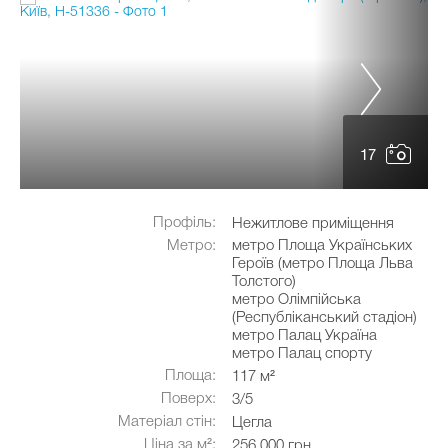
17
Профіль:
Нежитлове приміщення
Метро:
метро Площа Українських
Героїв (метро Площа Льва
Толстого)
метро Олімпійська
(Республіканський стадіон)
метро Палац Україна
метро Палац спорту
Площа:
117 м²
Поверх:
3/5
Матеріал стін:
Цегла
Ціна за м²:
256 000 грн.