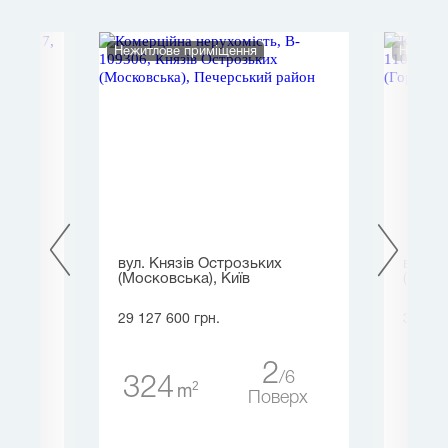
Нежитлове приміщення
Нежитл
вул. Князів Острозьких
вул. 
(Московська), Київ
(Горьк
29 127 600 грн.
30 880
2
5
6
324
22
2
m
ерх
Поверх