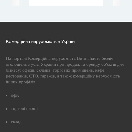
Комерційна нерухомість в Україні
На порталі Комерційна нерухомість Ви знайдете безліч
оголошень з усієї України про продаж та оренду об'єктів для
бізнесу: офісів, складів, торгових приміщень, кафе,
ресторанів, СТО, гаражів, а також комерційну нерухомість
інших профілів.
офіс
торгові площі
склад