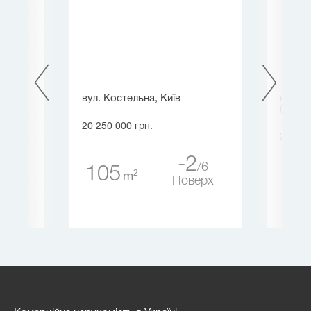
ля
вул. Костельна, Київ
вул. 
),
(Горьк
20 250 000 грн.
20 250
-2
6
105
2
m
71
Поверх
24
ерх