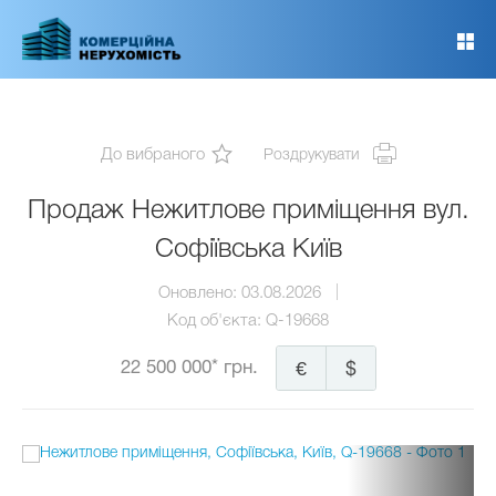
Перейти
до
основного
вмісту
До вибраного
Роздрукувати
Продаж Нежитлове приміщення вул.
Софіївська Київ
Оновлено:
03.08.2026
Код об'єкта:
Q-19668
22 500 000* грн.
€
$