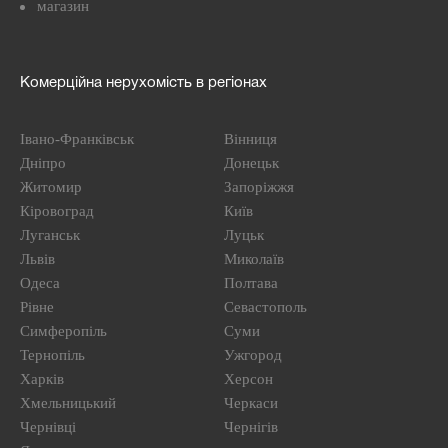
магазин
Комерційна нерухомість в регіонах
Івано-Франківськ
Вінниця
Дніпро
Донецьк
Житомир
Запоріжжя
Кіровоград
Київ
Луганськ
Луцьк
Львів
Миколаїв
Одеса
Полтава
Рівне
Севастополь
Симферопіль
Суми
Тернопіль
Ужгород
Харків
Херсон
Хмельницький
Черкаси
Чернівці
Чернігів