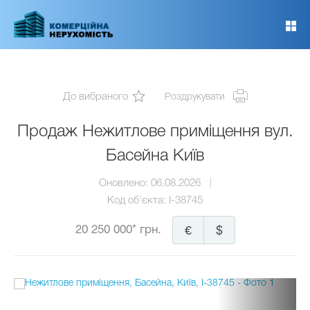
Перейти
до
основного
вмісту
До вибраного
Роздрукувати
Продаж Нежитлове приміщення вул.
Басейна Київ
Оновлено:
06.08.2026
Код об'єкта:
I-38745
20 250 000* грн.
€
$