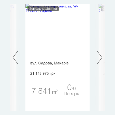
Земельна ділянка
Офіс
вул. Садова, Макарів
вул. ,
21 148 975 грн.
20 517
0
11
0
7 841
53
2
m
ерх
Поверх