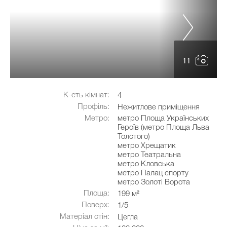
11
К-сть кімнат:
4
Профіль:
Нежитлове приміщення
Метро:
метро Площа Українських
Героїв (метро Площа Льва
Толстого)
метро Хрещатик
метро Театральна
метро Кловська
метро Палац спорту
метро Золоті Ворота
Площа:
199 м²
Поверх:
1/5
Матеріал стін:
Цегла