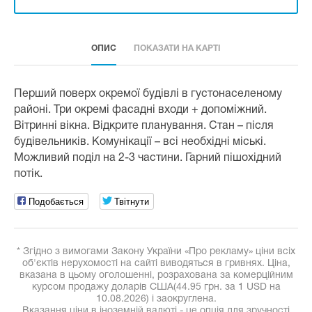
ОПИС
ПОКАЗАТИ НА КАРТІ
Перший поверх окремої будівлі в густонаселеному
районі. Три окремі фасадні входи + допоміжний.
Вітринні вікна. Відкрите планування. Стан – після
будівельників. Комунікації – всі необхідні міські.
Можливий поділ на 2-3 частини. Гарний пішохідний
потік.
Подобається
Твітнути
* Згідно з вимогами Закону України «Про рекламу» ціни всіх
об'єктів нерухомості на сайті виводяться в гривнях. Ціна,
вказана в цьому оголошенні, розрахована за комерційним
курсом продажу доларів США(44.95 грн. за 1 USD на
10.08.2026) і заокруглена.
Вказання ціни в іноземній валюті - це опція для зручності