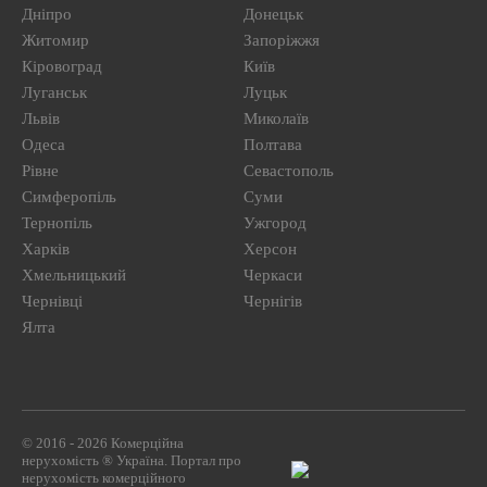
Дніпро
Донецьк
Житомир
Запоріжжя
Кіровоград
Київ
Луганськ
Луцьк
Львів
Миколаїв
Одеса
Полтава
Рівне
Севастополь
Симферопіль
Суми
Тернопіль
Ужгород
Харків
Херсон
Хмельницький
Черкаси
Чернівці
Чернігів
Ялта
© 2016 - 2026 Комерційна
нерухомість ® Україна. Портал про
нерухомість комерційного