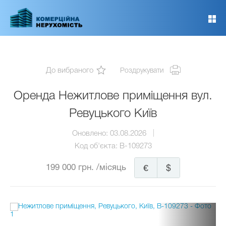
Перейти
до
основного
вмісту
До вибраного
Роздрукувати
Оренда Нежитлове приміщення вул.
Ревуцького Київ
Оновлено:
03.08.2026
Код об'єкта:
B-109273
199 000 грн.
/місяць
€
$