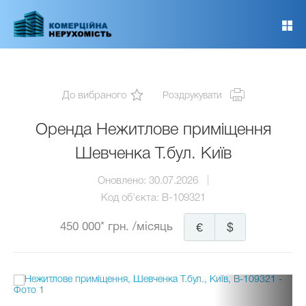
Перейти
до
основного
вмісту
До вибраного
Роздрукувати
Оренда Нежитлове приміщення
Шевченка Т.бул. Київ
Оновлено:
30.07.2026
Код об'єкта:
B-109321
450 000* грн.
/місяць
€
$