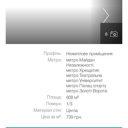
6
Профіль:
Нежитлове приміщення
Метро:
метро Майдан
Незалежності
метро Хрещатик
метро Театральна
метро Університет
метро Палац спорту
метро Золоті Ворота
Площа:
608 м²
Поверх:
1/3
Матеріал стін:
Цегла
Ціна за м²:
739 грн.