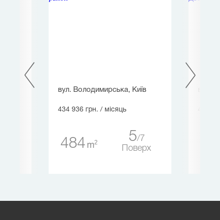
иїв
вул. Володимирська, Київ
вул. З
434 936 грн.
/ місяць
494 45
5
25
7
484
40
2
m
ерх
Поверх