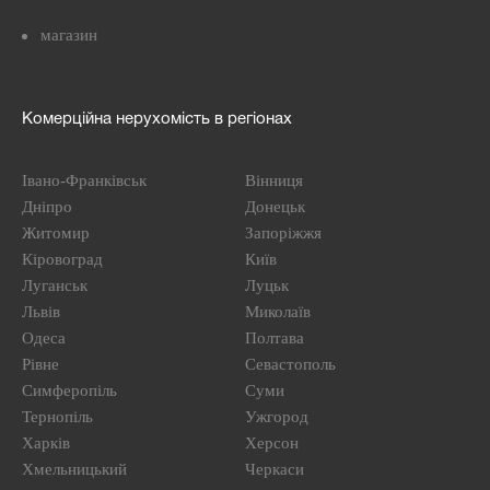
магазин
Комерційна нерухомість в регіонах
Івано-Франківськ
Вінниця
Дніпро
Донецьк
Житомир
Запоріжжя
Кіровоград
Київ
Луганськ
Луцьк
Львів
Миколаїв
Одеса
Полтава
Рівне
Севастополь
Симферопіль
Суми
Тернопіль
Ужгород
Харків
Херсон
Хмельницький
Черкаси