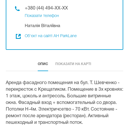
+380 (44) 494-XX-XX
Показати телефон
Наталія Віталіївна
Об'єкт на сайті АН ParkLane
ОПИС
ПОКАЗАТИ НА КАРТІ
Аренда фасадного помещения на бул. Т. Шевченко -
перекресток с Крещатиком. Помещение в 3х кровнях:
1 этаж, цоколь и антресоль. Большие витринные
окна. Фасадный вход + вспомогательный со двора.
Потолки Н-4м. Электричсетво - 70 кВт. Состояние -
ремонт после арендатора (ресторан). Активный
пешеходный и транспортный поток.