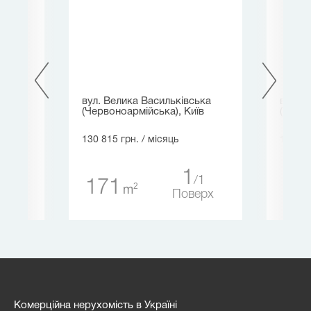
имира
вул. Велика Васильківська
вул. 
(Червоноармійська), Київ
(Щорса
130 815 грн.
/ місяць
135 00
1
5
1
171
20
2
m
ерх
Поверх
Комерційна нерухомість в Україні