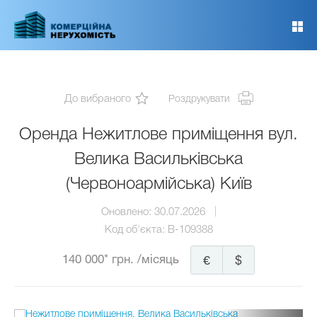
Перейти
до
основного
вмісту
До вибраного
Роздрукувати
Оренда Нежитлове приміщення вул.
Велика Васильківська
(Червоноармійська) Київ
Оновлено:
30.07.2026
Код об'єкта:
B-109388
140 000* грн.
/місяць
€
$