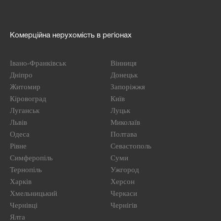
Комерційна нерухомість в регіонах
Івано-Франківськ
Вінниця
Дніпро
Донецьк
Житомир
Запоріжжя
Кіровоград
Київ
Луганськ
Луцьк
Львів
Миколаїв
Одеса
Полтава
Рівне
Севастополь
Симферопіль
Суми
Тернопіль
Ужгород
Харків
Херсон
Хмельницький
Черкаси
Чернівці
Чернігів
Ялта