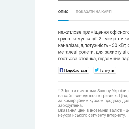
ОПИС
ПОКАЗАТИ НА КАРТІ
нежитлове приміщення офісного 
група, комунікації: 2 "мокрі точ
каналізація,потужність - 30 кВт
металеві ролети, для захисту вік
гостьова стоянка, підземний парк
Подобається
Твітнути
* Згідно з вимогами Закону України 
на сайті виводяться в гривнях. Ціна
за комерційним курсом продажу дола
заокруглена.
Вказання ціни в іноземній валюті - ц
неукраїнського сегменту інтернету.