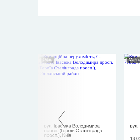
Офіс
Майно
о, Київ
вул. Івасюка Володимира
вул.
просп. (Героїв Сталінграда
просп.), Київ
13 0