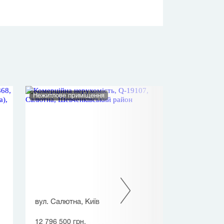
Нежитлове приміщення
Офіс
вул. Салютна, Київ
вул. Ревуцьког
12 796 500 грн.
14 143 500 грн.