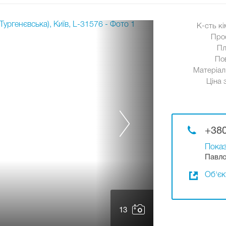
К-сть кі
Про
Пл
По
Матеріал 
Ціна 
+380
Показ
Павло
Об'єк
13