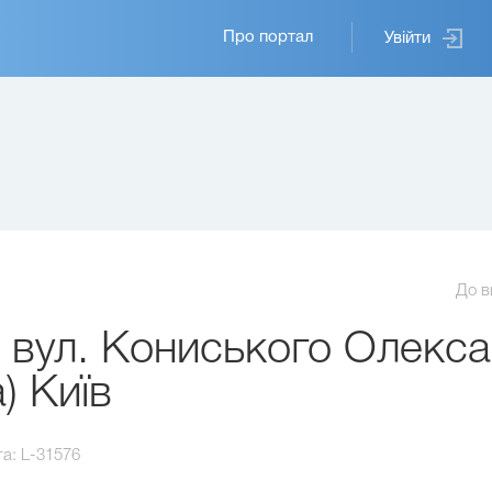
Основная
Про портал
Увійти
навигация
До в
 вул. Кониського Олекс
) Київ
та:
L-31576