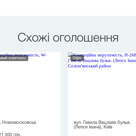
Схожі оголошення
вий комплекс
Офіс
 , Новомосковськ
вул. Гавела Вацлава бульв.
(Лепсе Івана), Київ
21 000 грн.