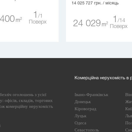
14 025 727 грн.
/ місяць
1
1
 400
1
2
m
14
24 029
Поверх
2
m
Поверх
Комерційна нерухомість в р
езліч оголошень з усієї
Івано-Франківськ
Він
: офісів, складів, торгових
Донецьк
Жи
кож комерційну нерухомість
Кіровоград
Киї
Луцьк
Льв
Одеса
По
і
Севастополь
Си