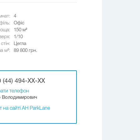
мнат:
4
філь:
Офіс
оща:
150 м²
верх:
1/10
стін:
Цегла
за м²:
89 800 грн.
 (44) 494-XX-XX
ати телефон
 Володимирович
т на сайті АН ParkLane