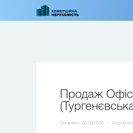
Перейти
до
основного
вмісту
Продаж Офіс
(Тургенєвська
Оновлено:
03.08.2026
Код об'єк