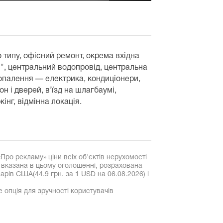
типу, офісний ремонт, окрема вхідна
ки", центральний водопровід, центральна
, опалення — електрика, кондиціонери,
он і дверей, в’їзд на шлагбаумі,
інг, відмінна локація.
«Про рекламу» ціни всіх об'єктів нерухомості
, вказана в цьому оголошенні, розрахована
рів США(44.9 грн. за 1 USD на 06.08.2026) і
е опція для зручності користувачів