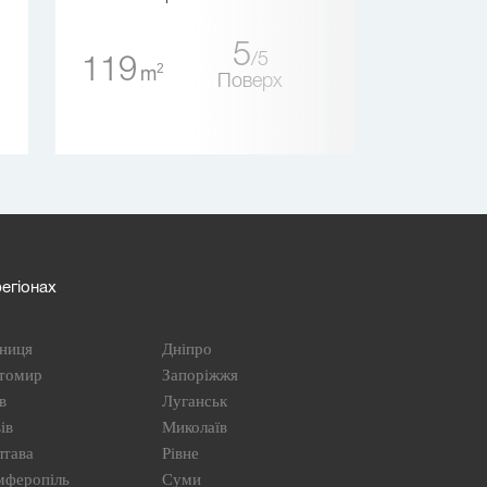
5
5
119
160
2
2
m
m
Поверх
егіонах
ниця
Дніпро
томир
Запоріжжя
в
Луганськ
ів
Миколаїв
лтава
Рівне
мферопіль
Суми