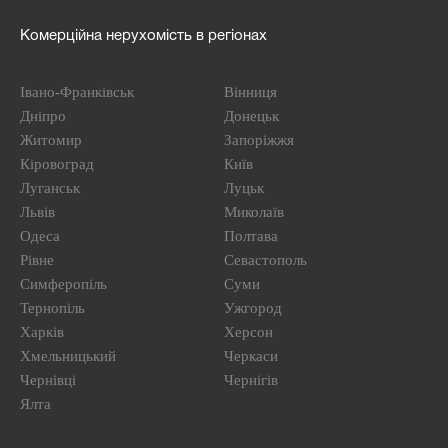
Комерційна нерухомість в регіонах
Івано-Франківськ
Вінниця
Дніпро
Донецьк
Житомир
Запоріжжя
Кіровоград
Київ
Луганськ
Луцьк
Львів
Миколаїв
Одеса
Полтава
Рівне
Севастополь
Симферопіль
Суми
Тернопіль
Ужгород
Харків
Херсон
Хмельницький
Черкаси
Чернівці
Чернігів
Ялта