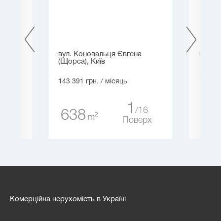
иїв
вул. Коновальця Євгена
вул. І
(Щорса), Київ
137 34
143 391 грн.
/ місяць
34
32
1
16
638
ерх
2
m
Поверх
Комерційна нерухомість в Україні