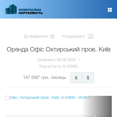
Перейти
до
основного
вмісту
До вибраного
Роздрукувати
Оренда Офіс Охтирський пров. Київ
Оновлено:
06.08.2026
Код об'єкта:
Q-23895
147 000* грн.
/місяць
€
$