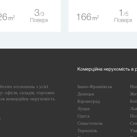
3
1
3
5
26
166
2
2
m
m
Поверх
Поверх
Комерційна нерухомість в р
езліч оголошень з усієї
Івано-Франківськ
Він
: офісів, складів, торгових
Донецьк
Жи
кож комерційну нерухомість
Кіровоград
Киї
Луцьк
Льв
Одеса
По
і
Севастополь
Си
Тернопіль
Уж