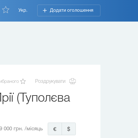
Укр.
Додати оголошення
ибраного
Роздрукувати
ії (Туполєва
9 000 грн.
/місяць
€
$