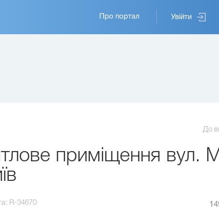
Основная
Про портал
Увійти
навигация
До в
лове приміщення вул. Мр
їв
та:
R-34670
14