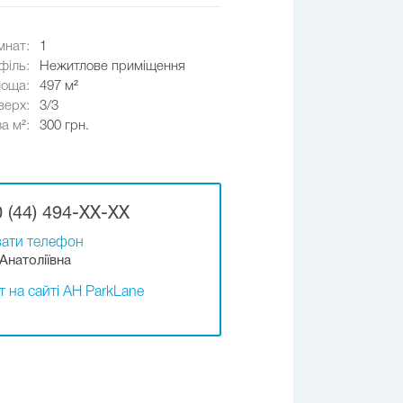
мнат:
1
філь:
Нежитлове приміщення
оща:
497 м²
верх:
3/3
за м²:
300 грн.
 (44) 494-XX-XX
ати телефон
 Анатоліївна
т на сайті АН ParkLane