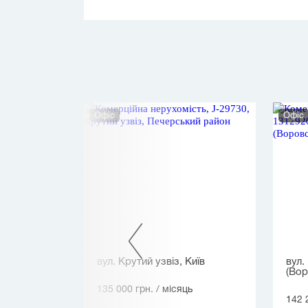
Офіс
Офіс
з, Київ
вул. Крутий узвіз, Київ
вул.
(Вор
ь
135 000 грн.
/ місяць
142 