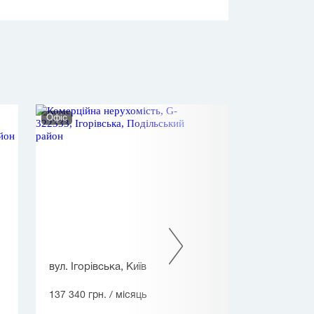
Офіс
Нежитлове прим
вул. Ігорівська, Київ
вул. Велика В
(Червоноармійс
137 340 грн.
/ місяць
139 500 грн.
/ 