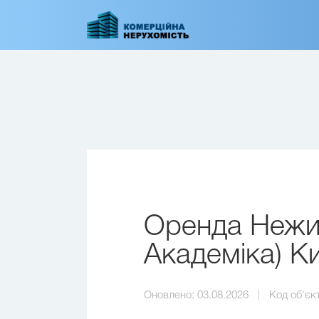
Перейти
до
основного
вмісту
Оренда Нежит
Академіка) Ки
Оновлено:
03.08.2026
Код об'єк