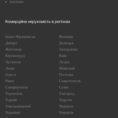
магазин
Комерційна нерухомість в регіонах
Івано-Франківськ
Вінниця
Дніпро
Донецьк
Житомир
Запоріжжя
Кіровоград
Київ
Луганськ
Луцьк
Львів
Миколаїв
Одеса
Полтава
Рівне
Севастополь
Симферопіль
Суми
Тернопіль
Ужгород
Харків
Херсон
Хмельницький
Черкаси
Чернівці
Чернігів