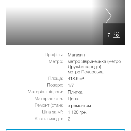
7
Профіль:
Магазин
Метро:
метро Звіринецька (метро
Дружби народів)
метро Печерська
Площа:
418.9 м²
Поверх:
1/7
Матеріал підлоги:
Плитка
Матеріал стін:
Цегла
Ремонт (стан):
з ремонтом
Ціна за м²:
1 120 грн.
К-сть виходів:
2