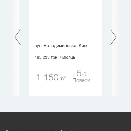
вул. Володимирська, Київ
вул. В
(Черво
465 233 грн.
/ місяць
457 50
5
3
5
1 150
2
m
72
ерх
Поверх