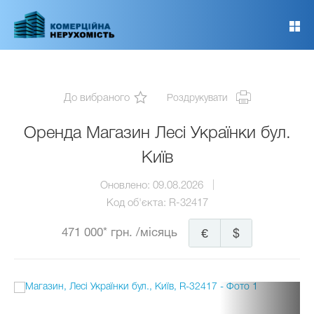
Перейти
до
основного
вмісту
До вибраного
Роздрукувати
Оренда Магазин Лесі Українки бул.
Київ
Оновлено:
09.08.2026
Код об'єкта:
R-32417
471 000* грн.
/місяць
€
$