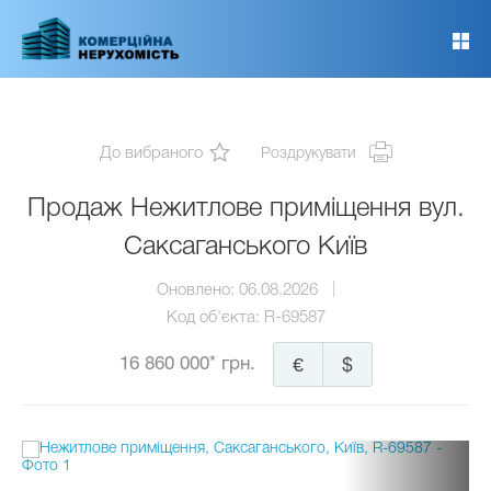
Перейти
до
основного
вмісту
До вибраного
Роздрукувати
Продаж Нежитлове приміщення вул.
Саксаганського Київ
Оновлено:
06.08.2026
Код об'єкта:
R-69587
16 860 000* грн.
€
$