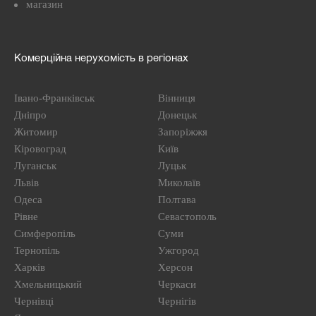
магазин
Комерційна нерухомість в регіонах
Івано-Франківськ
Вінниця
Дніпро
Донецьк
Житомир
Запоріжжя
Кіровоград
Київ
Луганськ
Луцьк
Львів
Миколаїв
Одеса
Полтава
Рівне
Севастополь
Симферопіль
Суми
Тернопіль
Ужгород
Харків
Херсон
Хмельницький
Черкаси
Чернівці
Чернігів