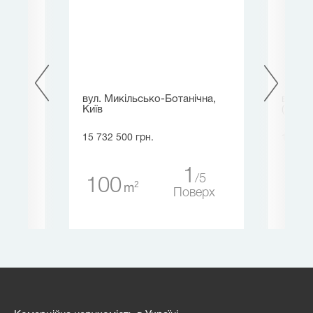
чна,
вул. Микільсько-Ботанічна,
вул. 
Київ
(Горьк
15 732 500 грн.
17 755
1
5
5
100
14
2
m
ерх
Поверх