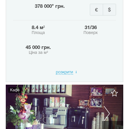
378 000* грн.
€
$
8.4 м²
31/36
Площа
Поверх
45 000 грн.
Ціна за м²
розкрити
Кафе