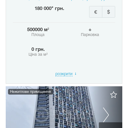
180 000* грн.
€
$
500000 м²
+
Площа
Парковка
0 грн.
Ціна за м²
розкрити
Нежитлове приміщення