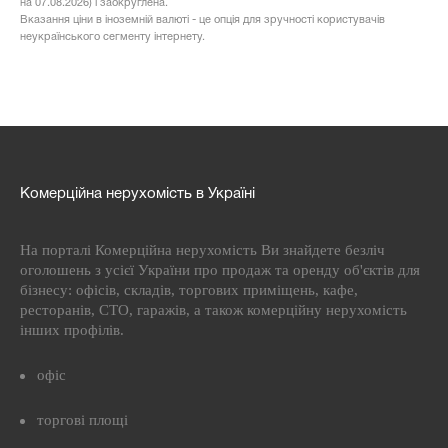
на 07.08.2026) і заокруглена.
Вказання ціни в іноземній валюті - це опція для зручності користувачів
неукраїнського сегменту інтернету.
Комерційна нерухомість в Україні
На порталі Комерційна нерухомість Ви знайдете безліч
оголошень з усієї України про продаж та оренду об'єктів для
бізнесу: офісів, складів, торгових приміщень, кафе,
ресторанів, СТО, гаражів, а також комерційну нерухомість
інших профілів.
офіс
торгові площі