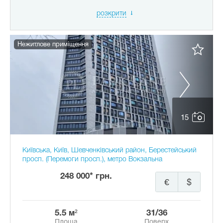
розкрити
Нежитлове приміщення
15
Київська, Київ, Шевченківський район, Берестейський
просп. (Перемоги просп.), метро Вокзальна
248 000* грн.
€
$
5.5 м²
31/36
Площа
Поверх