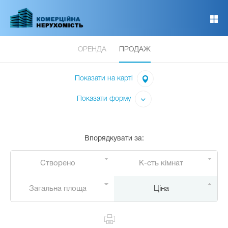
Перейти
до
основного
вмісту
ОРЕНДА
ПРОДАЖ
Показати на карті
Показати форму
Впорядкувати за
:
Створено
К-сть кімнат
Загальна площа
Ціна