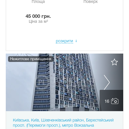
Площа
Поверх
45 000 грн.
Ціна за м²
розкрити
Нежитлове приміщення
16
Київська, Київ, Шевченківський район, Берестейський
просп. (Перемоги просп.), метро Вокзальна