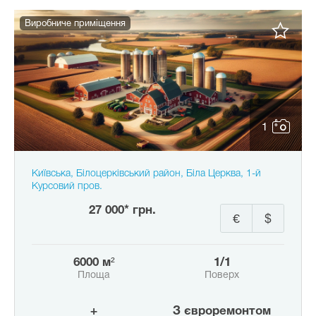
Виробниче приміщення
1
Київська, Білоцерківський район, Біла Церква, 1-й
Курсовий пров.
27 000* грн.
€
$
6000 м²
1/1
Площа
Поверх
+
з євроремонтом