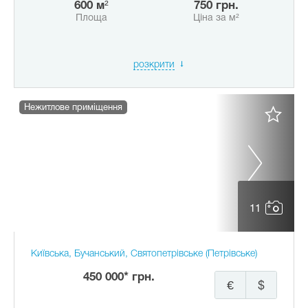
600 м²
750 грн.
Площа
Ціна за м²
розкрити
Нежитлове приміщення
11
Київська, Бучанський, Святопетрівське (Петрівське)
450 000* грн.
€
$