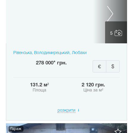
5
Рівенська, Володимирецький, Любахи
278 000* грн.
€
$
131.2 м²
2 120 грн.
Площа
Ціна за м²
розкрити
Гараж