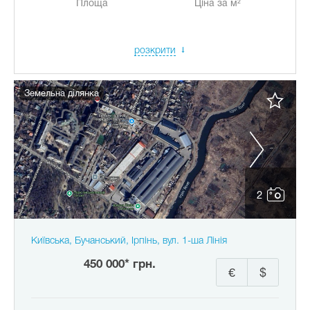
Площа
Ціна за м²
розкрити
Земельна ділянка
2
Київська, Бучанський, Ірпінь, вул. 1-ша Лінія
450 000* грн.
€
$