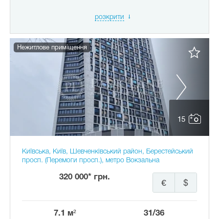
розкрити
Нежитлове приміщення
15
Київська, Київ, Шевченківський район, Берестейський
просп. (Перемоги просп.), метро Вокзальна
320 000* грн.
€
$
7.1 м²
31/36