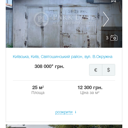
3
Київська, Київ, Святошинський район, вул. В.Окружна
308 000* грн.
€
$
25 м²
12 300 грн.
Площа
Ціна за м²
розкрити