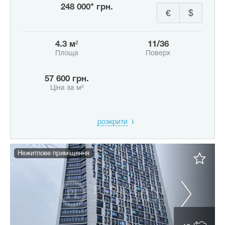
248 000* грн.
€
$
4.3 м²
11/36
Площа
Поверх
57 600 грн.
Ціна за м²
розкрити
Нежитлове приміщення