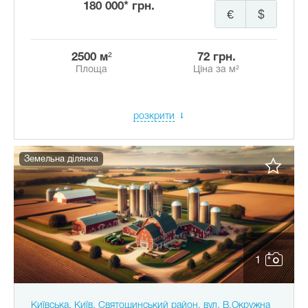
180 000* грн.
€
$
2500 м²
72 грн.
Площа
Ціна за м²
розкрити
Земельна ділянка
1
Київська, Київ, Святошинський район, вул. В.Окружна