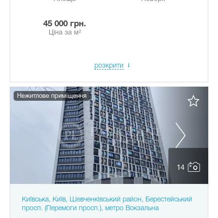
45 000 грн.
Ціна за м²
розкрити
Нежитлове приміщення
14
Київська, Київ, Шевченківський район, Берестейський
просп. (Перемоги просп.), метро Вокзальна