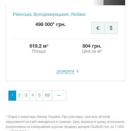
Рівенська, Володимирецький, Любахи
498 000* грн.
€
$
619.2 м²
804 грн.
Площа
Ціна за м²
розкрити
1
2
3
4
5
69
* Згідно з вимогами Закону України «Про рекламу» ціни всіх об'єктів
нерухомості на сайті виводяться в гривнях. Ціна, вказана в цьому оголошенні,
розрахована за комерційним курсом продажу доларів США(45 грн. за 1 USD