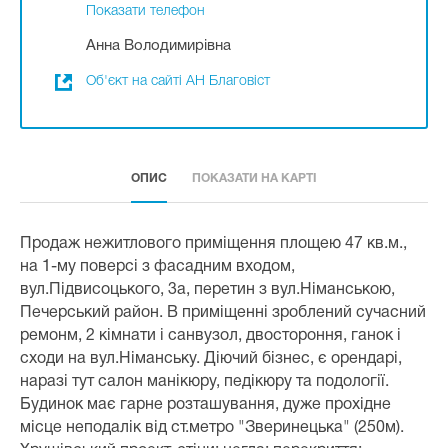
Показати телефон
Анна Володимирівна
Об'єкт на сайті АН Благовіст
ОПИС
ПОКАЗАТИ НА КАРТІ
Продаж нежитлового приміщення площею 47 кв.м.,
на 1-му поверсі з фасадним входом,
вул.Підвисоцького, 3а, перетин з вул.Німанською,
Печерський район. В приміщенні зроблений сучасний
ремонм, 2 кімнати і санвузол, двостороння, ганок і
сходи на вул.Німанську. Діючий бізнес, є орендарі,
наразі тут салон манікюру, педікюру та подології.
Будинок має гарне розташування, дуже прохідне
місце неподалік від ст.метро "Зверинецька" (250м).