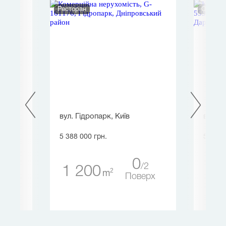
Ресторан
Офіс
вул. Гідропарк, Київ
вул. Г
5 388 000 грн.
5 388 
0
25
2
1 200
10
2
m
ерх
Поверх