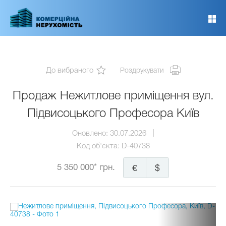
Перейти
до
основного
вмісту
До вибраного
Роздрукувати
Продаж Нежитлове приміщення вул.
Підвисоцького Професора Київ
Оновлено:
30.07.2026
Код об'єкта:
D-40738
5 350 000* грн.
€
$