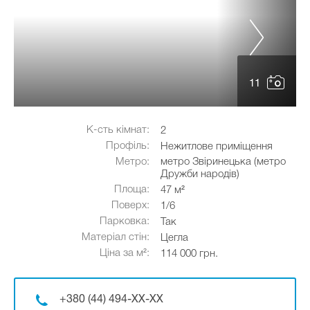
11
К-сть кімнат:
2
Профіль:
Нежитлове приміщення
Метро:
метро Звіринецька (метро
Дружби народів)
Площа:
47 м²
Поверх:
1/6
Парковка:
Так
Матеріал стін:
Цегла
Ціна за м²:
114 000 грн.
+380 (44) 494-XX-XX