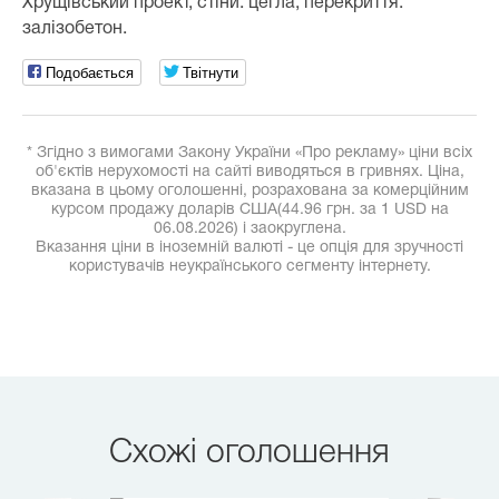
Хрущівський проект, стіни: цегла; перекриття:
залізобетон.
Подобається
Твітнути
* Згідно з вимогами Закону України «Про рекламу» ціни всіх
об'єктів нерухомості на сайті виводяться в гривнях. Ціна,
вказана в цьому оголошенні, розрахована за комерційним
курсом продажу доларів США(44.96 грн. за 1 USD на
06.08.2026) і заокруглена.
Вказання ціни в іноземній валюті - це опція для зручності
користувачів неукраїнського сегменту інтернету.
Схожі оголошення