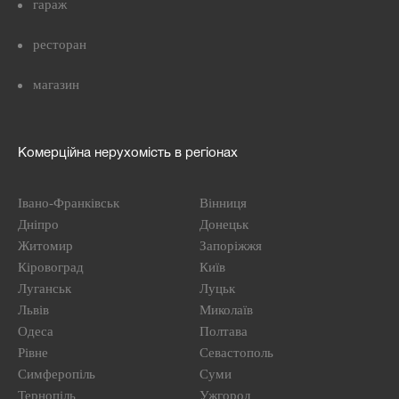
гараж
ресторан
магазин
Комерційна нерухомість в регіонах
Івано-Франківськ
Вінниця
Дніпро
Донецьк
Житомир
Запоріжжя
Кіровоград
Київ
Луганськ
Луцьк
Львів
Миколаїв
Одеса
Полтава
Рівне
Севастополь
Симферопіль
Суми
Тернопіль
Ужгород