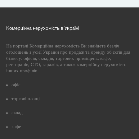
Комерційна нерухомість в Україні
На порталі Комерційна нерухомість Ви знайдете безліч
оголошень з усієї України про продаж та оренду об'єктів для
бізнесу: офісів, складів, торгових приміщень, кафе,
ресторанів, СТО, гаражів, а також комерційну нерухомість
інших профілів.
офіс
торгові площі
склад
кафе